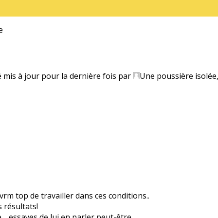
e
é mis à jour pour la dernière fois par
Une poussière isolée
vrm top de travailler dans ces conditions..
 résultats!
ve… essayes de lui en parler peut-être.