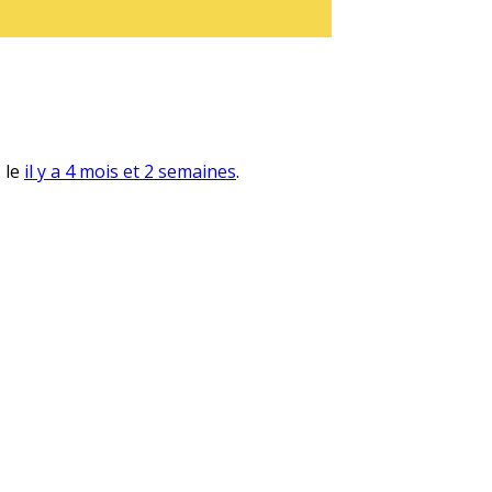
, le
il y a 4 mois et 2 semaines
.