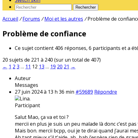
Switch skin
Rechercher
Accueil
/
Forums
/
Moi et les autres
/
Problème de confianc
Problème de confiance
Ce sujet contient 406 réponses, 6 participants et a ét
20 sujets de 221 à 240 (sur un total de 407)
←
1
2
3
…
11
12
13
…
19
20
21
→
Auteur
Messages
27 juin 2024 à 13 h 36 min
#59689
Répondre
Lina.
Participant
Salut Mao, ça va et toi ?
mercii en plus je suis un peu malade là donc c’est pas 
Mais bon. mercii bcpp, oui je te dirai quand j’aurai mes
Ah tant mieux s’il t’aide, ah.. bah j’espère rien de gra