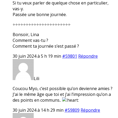
Si tu veux parler de quelque chose en particulier,
vas-y.
Passée une bonne journée.
÷÷÷÷÷÷÷÷÷÷÷÷÷÷÷÷÷÷÷÷÷÷
Bonsoir, Lina
Comment vas-tu ?
Comment ta journée s’est passé ?
30 juin 2024 à 5 h 19 min
#59801
Répondre
Lili
Coucou Myo, c’est possible qu’on devienne amies ?
J’ai le même âge que toi et j’ai l’impression qu’on a
des points en communs..
30 juin 2024 à 14 h 29 min
#59809
Répondre