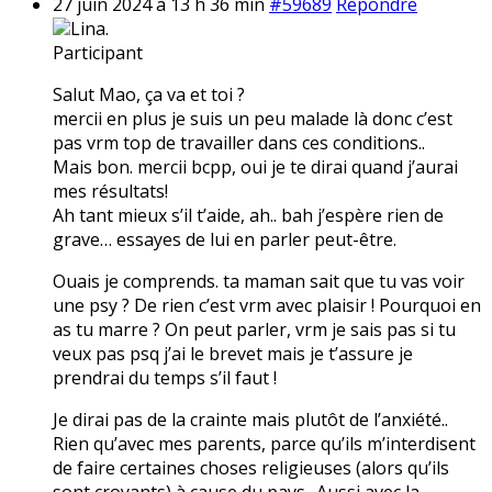
27 juin 2024 à 13 h 36 min
#59689
Répondre
Lina.
Participant
Salut Mao, ça va et toi ?
mercii en plus je suis un peu malade là donc c’est
pas vrm top de travailler dans ces conditions..
Mais bon. mercii bcpp, oui je te dirai quand j’aurai
mes résultats!
Ah tant mieux s’il t’aide, ah.. bah j’espère rien de
grave… essayes de lui en parler peut-être.
Ouais je comprends. ta maman sait que tu vas voir
une psy ? De rien c’est vrm avec plaisir ! Pourquoi en
as tu marre ? On peut parler, vrm je sais pas si tu
veux pas psq j’ai le brevet mais je t’assure je
prendrai du temps s’il faut !
Je dirai pas de la crainte mais plutôt de l’anxiété..
Rien qu’avec mes parents, parce qu’ils m’interdisent
de faire certaines choses religieuses (alors qu’ils
sont croyants) à cause du pays.. Aussi avec la