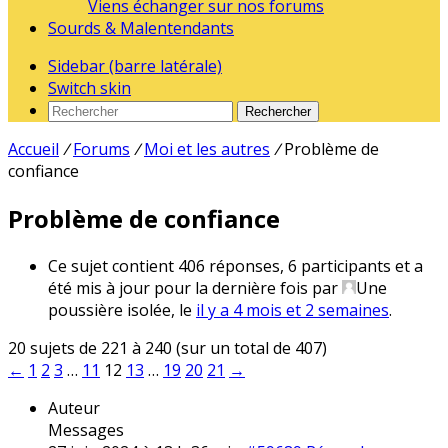
Viens échanger sur nos forums
Sourds & Malentendants
Sidebar (barre latérale)
Switch skin
Rechercher
Accueil
/
Forums
/
Moi et les autres
/
Problème de
confiance
Problème de confiance
Ce sujet contient 406 réponses, 6 participants et a
été mis à jour pour la dernière fois par
Une
poussière isolée
, le
il y a 4 mois et 2 semaines
.
20 sujets de 221 à 240 (sur un total de 407)
←
1
2
3
…
11
12
13
…
19
20
21
→
Auteur
Messages