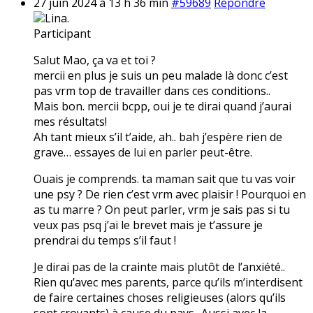
27 juin 2024 à 13 h 36 min
#59689
Répondre
Lina.
Participant
Salut Mao, ça va et toi ?
mercii en plus je suis un peu malade là donc c’est
pas vrm top de travailler dans ces conditions..
Mais bon. mercii bcpp, oui je te dirai quand j’aurai
mes résultats!
Ah tant mieux s’il t’aide, ah.. bah j’espère rien de
grave… essayes de lui en parler peut-être.
Ouais je comprends. ta maman sait que tu vas voir
une psy ? De rien c’est vrm avec plaisir ! Pourquoi en
as tu marre ? On peut parler, vrm je sais pas si tu
veux pas psq j’ai le brevet mais je t’assure je
prendrai du temps s’il faut !
Je dirai pas de la crainte mais plutôt de l’anxiété..
Rien qu’avec mes parents, parce qu’ils m’interdisent
de faire certaines choses religieuses (alors qu’ils
sont croyants) à cause du pays.. Aussi avec la