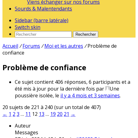
Viens échanger sur nos forums
Sourds & Malentendants
Sidebar (barre latérale)
Switch skin
Rechercher
Accueil
/
Forums
/
Moi et les autres
/
Problème de
confiance
Problème de confiance
Ce sujet contient 406 réponses, 6 participants et a
été mis à jour pour la dernière fois par
Une
poussière isolée
, le
il y a 4 mois et 3 semaines
.
20 sujets de 221 à 240 (sur un total de 407)
←
1
2
3
…
11
12
13
…
19
20
21
→
Auteur
Messages