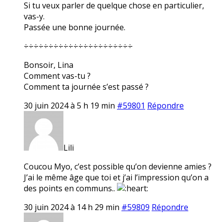
Si tu veux parler de quelque chose en particulier,
vas-y.
Passée une bonne journée.
÷÷÷÷÷÷÷÷÷÷÷÷÷÷÷÷÷÷÷÷÷÷
Bonsoir, Lina
Comment vas-tu ?
Comment ta journée s’est passé ?
30 juin 2024 à 5 h 19 min
#59801
Répondre
Lili
Coucou Myo, c’est possible qu’on devienne amies ?
J’ai le même âge que toi et j’ai l’impression qu’on a
des points en communs..
30 juin 2024 à 14 h 29 min
#59809
Répondre