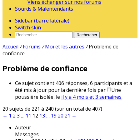
Viens échanger sur nos forums
Sourds & Malentendants
Sidebar (barre latérale)
Switch skin
Rechercher
Accueil
/
Forums
/
Moi et les autres
/
Problème de
confiance
Problème de confiance
Ce sujet contient 406 réponses, 6 participants et a
été mis à jour pour la dernière fois par
Une
poussière isolée
, le
il y a 4 mois et 3 semaines
.
20 sujets de 221 à 240 (sur un total de 407)
←
1
2
3
…
11
12
13
…
19
20
21
→
Auteur
Messages