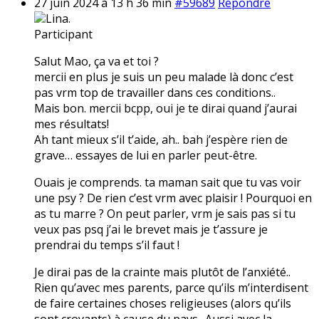
27 juin 2024 à 13 h 36 min
#59689
Répondre
Lina.
Participant
Salut Mao, ça va et toi ?
mercii en plus je suis un peu malade là donc c’est
pas vrm top de travailler dans ces conditions..
Mais bon. mercii bcpp, oui je te dirai quand j’aurai
mes résultats!
Ah tant mieux s’il t’aide, ah.. bah j’espère rien de
grave… essayes de lui en parler peut-être.
Ouais je comprends. ta maman sait que tu vas voir
une psy ? De rien c’est vrm avec plaisir ! Pourquoi en
as tu marre ? On peut parler, vrm je sais pas si tu
veux pas psq j’ai le brevet mais je t’assure je
prendrai du temps s’il faut !
Je dirai pas de la crainte mais plutôt de l’anxiété..
Rien qu’avec mes parents, parce qu’ils m’interdisent
de faire certaines choses religieuses (alors qu’ils
sont croyants) à cause du pays.. Aussi avec la