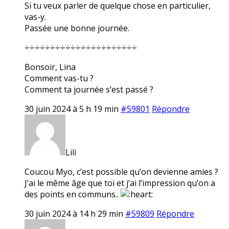
Si tu veux parler de quelque chose en particulier,
vas-y.
Passée une bonne journée.
÷÷÷÷÷÷÷÷÷÷÷÷÷÷÷÷÷÷÷÷÷÷
Bonsoir, Lina
Comment vas-tu ?
Comment ta journée s’est passé ?
30 juin 2024 à 5 h 19 min
#59801
Répondre
Lili
Coucou Myo, c’est possible qu’on devienne amies ?
J’ai le même âge que toi et j’ai l’impression qu’on a
des points en communs..
30 juin 2024 à 14 h 29 min
#59809
Répondre