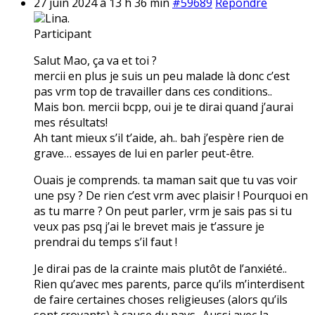
27 juin 2024 à 13 h 36 min
#59689
Répondre
Lina.
Participant
Salut Mao, ça va et toi ?
mercii en plus je suis un peu malade là donc c’est
pas vrm top de travailler dans ces conditions..
Mais bon. mercii bcpp, oui je te dirai quand j’aurai
mes résultats!
Ah tant mieux s’il t’aide, ah.. bah j’espère rien de
grave… essayes de lui en parler peut-être.
Ouais je comprends. ta maman sait que tu vas voir
une psy ? De rien c’est vrm avec plaisir ! Pourquoi en
as tu marre ? On peut parler, vrm je sais pas si tu
veux pas psq j’ai le brevet mais je t’assure je
prendrai du temps s’il faut !
Je dirai pas de la crainte mais plutôt de l’anxiété..
Rien qu’avec mes parents, parce qu’ils m’interdisent
de faire certaines choses religieuses (alors qu’ils
sont croyants) à cause du pays.. Aussi avec la