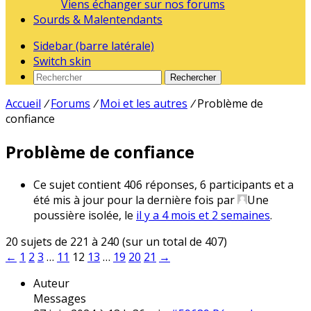
Viens échanger sur nos forums
Sourds & Malentendants
Sidebar (barre latérale)
Switch skin
Rechercher
Accueil
/
Forums
/
Moi et les autres
/
Problème de
confiance
Problème de confiance
Ce sujet contient 406 réponses, 6 participants et a
été mis à jour pour la dernière fois par
Une
poussière isolée
, le
il y a 4 mois et 2 semaines
.
20 sujets de 221 à 240 (sur un total de 407)
←
1
2
3
…
11
12
13
…
19
20
21
→
Auteur
Messages