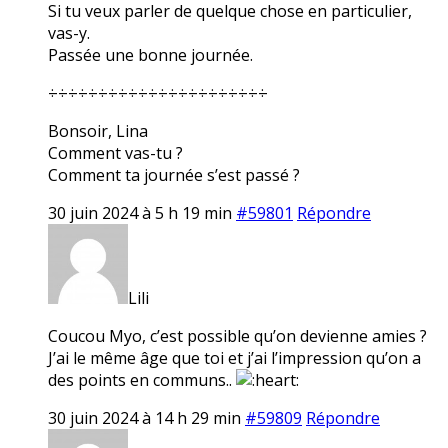
Si tu veux parler de quelque chose en particulier,
vas-y.
Passée une bonne journée.
÷÷÷÷÷÷÷÷÷÷÷÷÷÷÷÷÷÷÷÷÷÷
Bonsoir, Lina
Comment vas-tu ?
Comment ta journée s’est passé ?
30 juin 2024 à 5 h 19 min
#59801
Répondre
Lili
Coucou Myo, c’est possible qu’on devienne amies ?
J’ai le même âge que toi et j’ai l’impression qu’on a
des points en communs..
30 juin 2024 à 14 h 29 min
#59809
Répondre