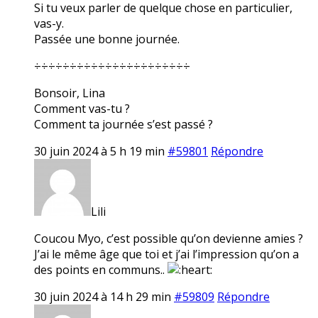
Si tu veux parler de quelque chose en particulier,
vas-y.
Passée une bonne journée.
÷÷÷÷÷÷÷÷÷÷÷÷÷÷÷÷÷÷÷÷÷÷
Bonsoir, Lina
Comment vas-tu ?
Comment ta journée s’est passé ?
30 juin 2024 à 5 h 19 min
#59801
Répondre
Lili
Coucou Myo, c’est possible qu’on devienne amies ?
J’ai le même âge que toi et j’ai l’impression qu’on a
des points en communs..
30 juin 2024 à 14 h 29 min
#59809
Répondre