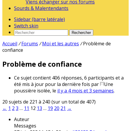
Viens échanger sur nos forums
Sourds & Malentendants
Sidebar (barre latérale)
Switch skin
Rechercher
Accueil
/
Forums
/
Moi et les autres
/
Problème de
confiance
Problème de confiance
Ce sujet contient 406 réponses, 6 participants et a
été mis à jour pour la dernière fois par
Une
poussière isolée
, le
il y a 4 mois et 3 semaines
.
20 sujets de 221 à 240 (sur un total de 407)
←
1
2
3
…
11
12
13
…
19
20
21
→
Auteur
Messages