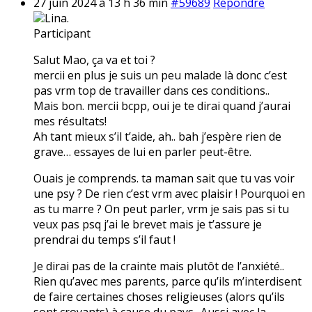
27 juin 2024 à 13 h 36 min
#59689
Répondre
Lina.
Participant
Salut Mao, ça va et toi ?
mercii en plus je suis un peu malade là donc c’est
pas vrm top de travailler dans ces conditions..
Mais bon. mercii bcpp, oui je te dirai quand j’aurai
mes résultats!
Ah tant mieux s’il t’aide, ah.. bah j’espère rien de
grave… essayes de lui en parler peut-être.
Ouais je comprends. ta maman sait que tu vas voir
une psy ? De rien c’est vrm avec plaisir ! Pourquoi en
as tu marre ? On peut parler, vrm je sais pas si tu
veux pas psq j’ai le brevet mais je t’assure je
prendrai du temps s’il faut !
Je dirai pas de la crainte mais plutôt de l’anxiété..
Rien qu’avec mes parents, parce qu’ils m’interdisent
de faire certaines choses religieuses (alors qu’ils
sont croyants) à cause du pays.. Aussi avec la