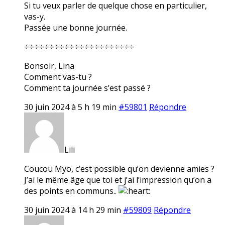
Si tu veux parler de quelque chose en particulier,
vas-y.
Passée une bonne journée.
÷÷÷÷÷÷÷÷÷÷÷÷÷÷÷÷÷÷÷÷÷÷
Bonsoir, Lina
Comment vas-tu ?
Comment ta journée s’est passé ?
30 juin 2024 à 5 h 19 min
#59801
Répondre
Lili
Coucou Myo, c’est possible qu’on devienne amies ?
J’ai le même âge que toi et j’ai l’impression qu’on a
des points en communs..
30 juin 2024 à 14 h 29 min
#59809
Répondre