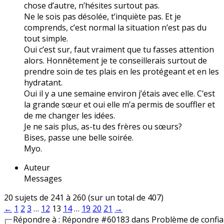
chose d’autre, n’hésites surtout pas.
Ne le sois pas désolée, t’inquiète pas. Et je
comprends, c’est normal la situation n’est pas du
tout simple.
Oui c’est sur, faut vraiment que tu fasses attention
alors. Honnêtement je te conseillerais surtout de
prendre soin de tes plais en les protégeant et en les
hydratant.
Oui il y a une semaine environ j’étais avec elle. C’est
la grande sœur et oui elle m’a permis de souffler et
de me changer les idées.
Je ne sais plus, as-tu des frères ou sœurs?
Bises, passe une belle soirée.
Myo.
Auteur
Messages
20 sujets de 241 à 260 (sur un total de 407)
←
1
2
3
…
12
13
14
…
19
20
21
→
Répondre à : Répondre #60183 dans Problème de confi