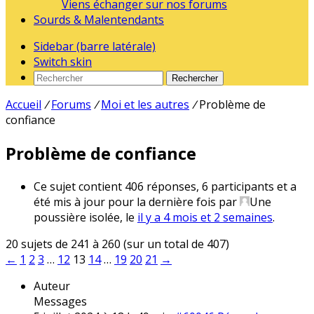
Viens échanger sur nos forums
Sourds & Malentendants
Sidebar (barre latérale)
Switch skin
Rechercher
Accueil
/
Forums
/
Moi et les autres
/
Problème de
confiance
Problème de confiance
Ce sujet contient 406 réponses, 6 participants et a
été mis à jour pour la dernière fois par
Une
poussière isolée
, le
il y a 4 mois et 2 semaines
.
20 sujets de 241 à 260 (sur un total de 407)
←
1
2
3
…
12
13
14
…
19
20
21
→
Auteur
Messages