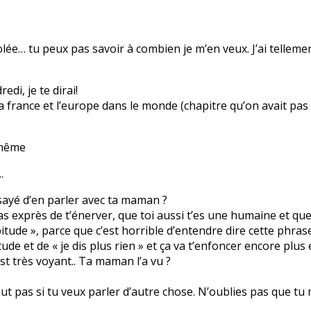
lée… tu peux pas savoir à combien je m’en veux. J’ai telleme
edi, je te dirai!
a france et l’europe dans le monde (chapitre qu’on avait pas 
 même
.
 essayé d’en parler avec ta maman ?
as exprès de t’énerver, que toi aussi t’es une humaine et que
abitude », parce que c’est horrible d’entendre dire cette phras
ude et de « je dis plus rien » et ça va t’enfoncer encore plus e
st très voyant.. Ta maman l’a vu ?
out pas si tu veux parler d’autre chose. N’oublies pas que tu 