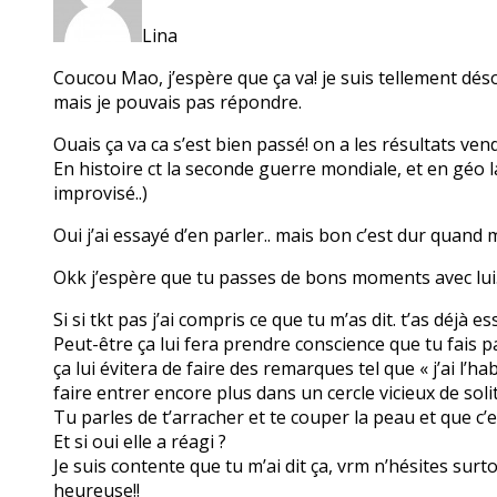
Lina
Coucou Mao, j’espère que ça va! je suis tellement déso
mais je pouvais pas répondre.
Ouais ça va ca s’est bien passé! on a les résultats vendr
En histoire ct la seconde guerre mondiale, et en géo l
improvisé..)
Oui j’ai essayé d’en parler.. mais bon c’est dur quand
Okk j’espère que tu passes de bons moments avec lui.
Si si tkt pas j’ai compris ce que tu m’as dit. t’as déjà
Peut-être ça lui fera prendre conscience que tu fais p
ça lui évitera de faire des remarques tel que « j’ai l’h
faire entrer encore plus dans un cercle vicieux de solit
Tu parles de t’arracher et te couper la peau et que c’e
Et si oui elle a réagi ?
Je suis contente que tu m’ai dit ça, vrm n’hésites surt
heureuse!!