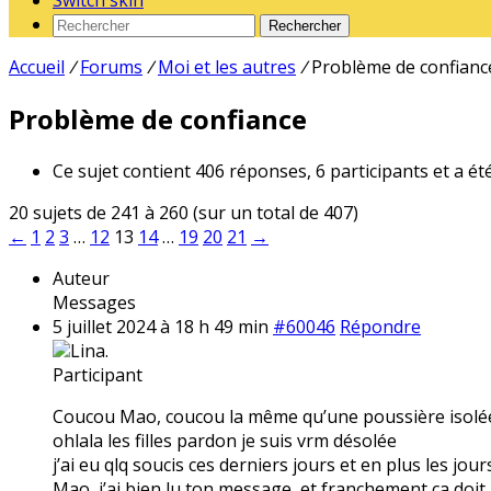
Switch skin
Rechercher
Accueil
/
Forums
/
Moi et les autres
/
Problème de confianc
Problème de confiance
Ce sujet contient 406 réponses, 6 participants et a ét
20 sujets de 241 à 260 (sur un total de 407)
←
1
2
3
…
12
13
14
…
19
20
21
→
Auteur
Messages
5 juillet 2024 à 18 h 49 min
#60046
Répondre
Lina.
Participant
Coucou Mao, coucou la même qu’une poussière isolé
ohlala les filles pardon je suis vrm désolée
j’ai eu qlq soucis ces derniers jours et en plus les jo
Mao, j’ai bien lu ton message, et franchement ça doit 