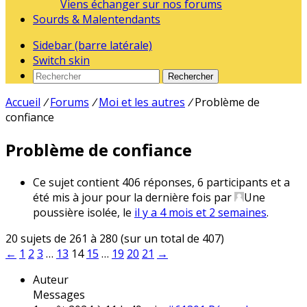
Viens échanger sur nos forums
Sourds & Malentendants
Sidebar (barre latérale)
Switch skin
Rechercher
Accueil
/
Forums
/
Moi et les autres
/
Problème de
confiance
Problème de confiance
Ce sujet contient 406 réponses, 6 participants et a
été mis à jour pour la dernière fois par
Une
poussière isolée
, le
il y a 4 mois et 2 semaines
.
20 sujets de 261 à 280 (sur un total de 407)
←
1
2
3
…
13
14
15
…
19
20
21
→
Auteur
Messages