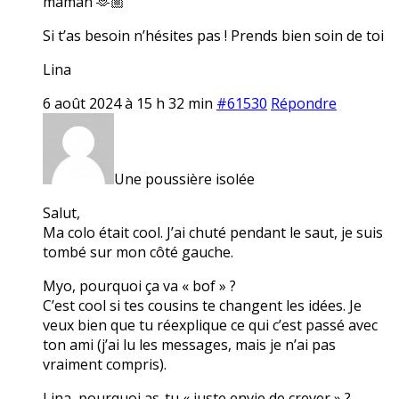
maman 🫶🏼
Si t’as besoin n’hésites pas ! Prends bien soin de toi
Lina
6 août 2024 à 15 h 32 min
#61530
Répondre
Une poussière isolée
Salut,
Ma colo était cool. J’ai chuté pendant le saut, je suis
tombé sur mon côté gauche.
Myo, pourquoi ça va « bof » ?
C’est cool si tes cousins te changent les idées. Je
veux bien que tu réexplique ce qui c’est passé avec
ton ami (j’ai lu les messages, mais je n’ai pas
vraiment compris).
Lina, pourquoi as-tu « juste envie de crever » ?