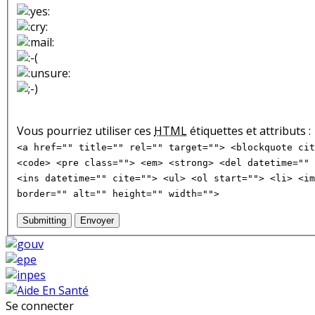
Vous pourriez utiliser ces
HTML
étiquettes et attributs :
<a href="" title="" rel="" target=""> <blockquote cit
<code> <pre class=""> <em> <strong> <del datetime="" 
<ins datetime="" cite=""> <ul> <ol start=""> <li> <im
border="" alt="" height="" width="">
Submitting
Envoyer
Se connecter