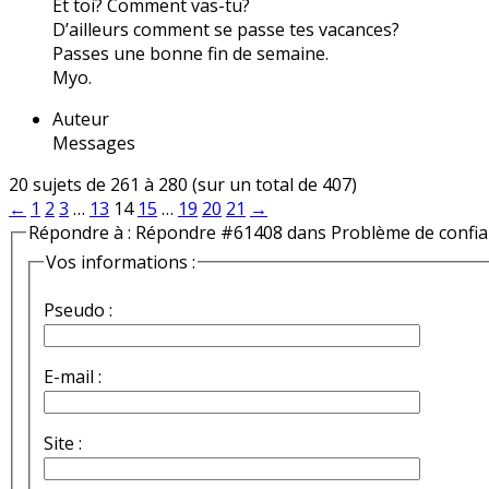
Et toi? Comment vas-tu?
D’ailleurs comment se passe tes vacances?
Passes une bonne fin de semaine.
Myo.
Auteur
Messages
20 sujets de 261 à 280 (sur un total de 407)
←
1
2
3
…
13
14
15
…
19
20
21
→
Répondre à : Répondre #61408 dans Problème de confi
Vos informations :
Pseudo :
E-mail :
Site :