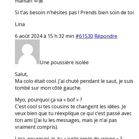
maman 🫶🏼
Si t’as besoin n’hésites pas ! Prends bien soin de toi
Lina
6 août 2024 à 15 h 32 min
#61530
Répondre
Une poussière isolée
Salut,
Ma colo était cool. J’ai chuté pendant le saut, je suis
tombé sur mon côté gauche.
Myo, pourquoi ça va « bof » ?
C’est cool si tes cousins te changent les idées. Je
veux bien que tu réexplique ce qui c’est passé avec
ton ami (j’ai lu les messages, mais je n’ai pas
vraiment compris).
Lina, pourquoi as-tu « juste envie de crever » ?