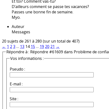
Et toi? Comment vas-tu?
D’ailleurs comment se passe tes vacances?
Passes une bonne fin de semaine.
Myo.
Auteur
Messages
20 sujets de 261 à 280 (sur un total de 407)
←
1
2
3
…
13
14
15
…
19
20
21
→
Répondre à : Répondre #61609 dans Problème de confi
Vos informations :
Pseudo :
E-mail :
Site :