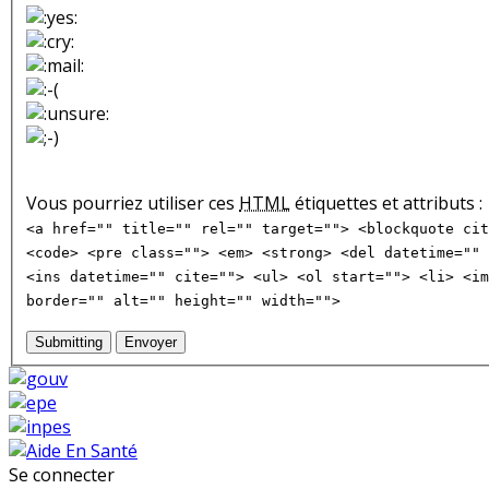
Vous pourriez utiliser ces
HTML
étiquettes et attributs :
<a href="" title="" rel="" target=""> <blockquote cit
<code> <pre class=""> <em> <strong> <del datetime="" 
<ins datetime="" cite=""> <ul> <ol start=""> <li> <im
border="" alt="" height="" width="">
Submitting
Envoyer
Se connecter