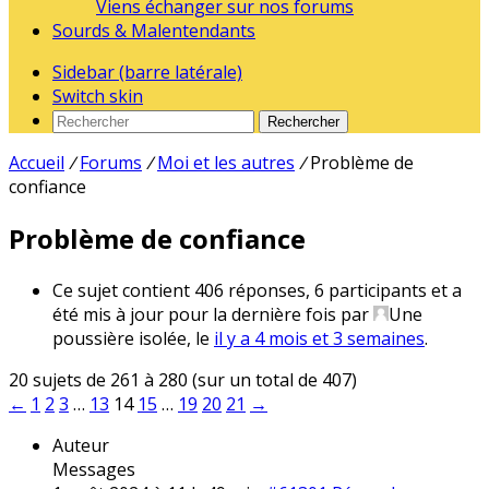
Viens échanger sur nos forums
Sourds & Malentendants
Sidebar (barre latérale)
Switch skin
Rechercher
Accueil
/
Forums
/
Moi et les autres
/
Problème de
confiance
Problème de confiance
Ce sujet contient 406 réponses, 6 participants et a
été mis à jour pour la dernière fois par
Une
poussière isolée
, le
il y a 4 mois et 3 semaines
.
20 sujets de 261 à 280 (sur un total de 407)
←
1
2
3
…
13
14
15
…
19
20
21
→
Auteur
Messages