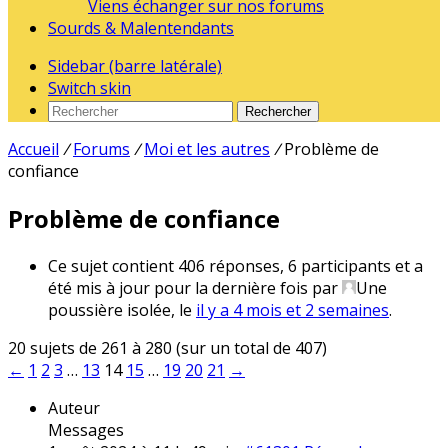
Viens échanger sur nos forums
Sourds & Malentendants
Sidebar (barre latérale)
Switch skin
Rechercher
Accueil
/
Forums
/
Moi et les autres
/
Problème de
confiance
Problème de confiance
Ce sujet contient 406 réponses, 6 participants et a
été mis à jour pour la dernière fois par
Une
poussière isolée
, le
il y a 4 mois et 2 semaines
.
20 sujets de 261 à 280 (sur un total de 407)
←
1
2
3
…
13
14
15
…
19
20
21
→
Auteur
Messages