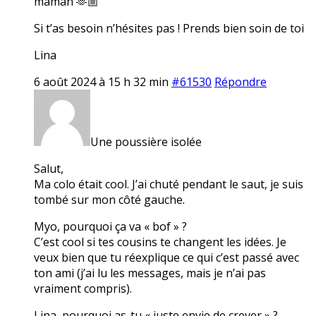
maman 🫶🏼
Si t’as besoin n’hésites pas ! Prends bien soin de toi
Lina
6 août 2024 à 15 h 32 min
#61530
Répondre
Une poussière isolée
Salut,
Ma colo était cool. J’ai chuté pendant le saut, je suis
tombé sur mon côté gauche.
Myo, pourquoi ça va « bof » ?
C’est cool si tes cousins te changent les idées. Je
veux bien que tu réexplique ce qui c’est passé avec
ton ami (j’ai lu les messages, mais je n’ai pas
vraiment compris).
Lina, pourquoi as-tu « juste envie de crever » ?