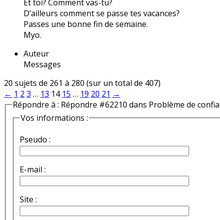
Et toi? Comment vas-tu?
D’ailleurs comment se passe tes vacances?
Passes une bonne fin de semaine.
Myo.
Auteur
Messages
20 sujets de 261 à 280 (sur un total de 407)
←
1
2
3
…
13
14
15
…
19
20
21
→
Répondre à : Répondre #62210 dans Problème de confi
Vos informations :
Pseudo :
E-mail :
Site :