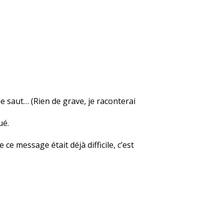
le saut… (Rien de grave, je raconterai
ué.
 ce message était déjà difficile, c’est