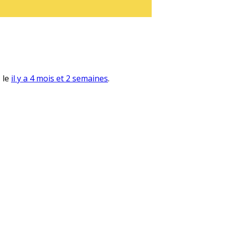
, le
il y a 4 mois et 2 semaines
.