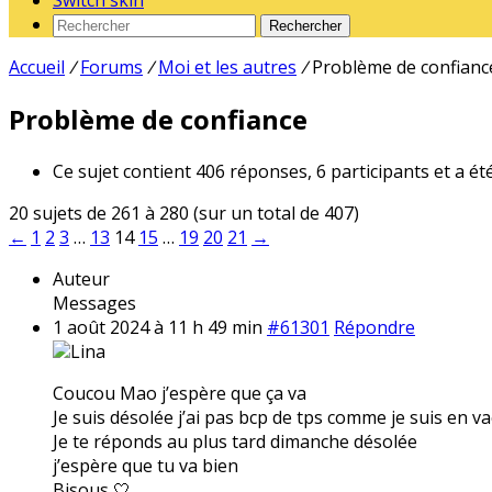
Switch skin
Rechercher
Accueil
/
Forums
/
Moi et les autres
/
Problème de confianc
Problème de confiance
Ce sujet contient 406 réponses, 6 participants et a ét
20 sujets de 261 à 280 (sur un total de 407)
←
1
2
3
…
13
14
15
…
19
20
21
→
Auteur
Messages
1 août 2024 à 11 h 49 min
#61301
Répondre
Lina
Coucou Mao j’espère que ça va
Je suis désolée j’ai pas bcp de tps comme je suis en v
Je te réponds au plus tard dimanche désolée
j’espère que tu va bien
Bisous 🤍