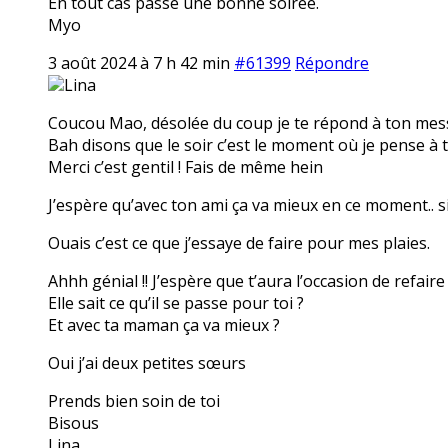
En tout cas passe une bonne soirée.
Myo
3 août 2024 à 7 h 42 min
#61399
Répondre
Lina
Coucou Mao, désolée du coup je te répond à ton messa
Bah disons que le soir c’est le moment où je pense à
Merci c’est gentil ! Fais de même hein
J’espère qu’avec ton ami ça va mieux en ce moment.. si
Ouais c’est ce que j’essaye de faire pour mes plaies.
Ahhh génial !! J’espère que t’aura l’occasion de refair
Elle sait ce qu’il se passe pour toi ?
Et avec ta maman ça va mieux ?
Oui j’ai deux petites sœurs
Prends bien soin de toi
Bisous
Lina