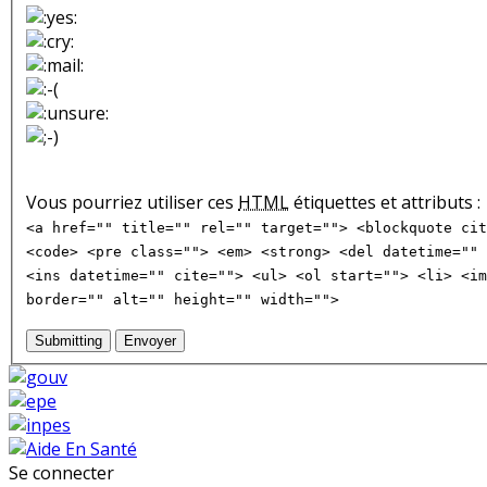
Vous pourriez utiliser ces
HTML
étiquettes et attributs :
<a href="" title="" rel="" target=""> <blockquote cit
<code> <pre class=""> <em> <strong> <del datetime="" 
<ins datetime="" cite=""> <ul> <ol start=""> <li> <im
border="" alt="" height="" width="">
Submitting
Envoyer
Se connecter