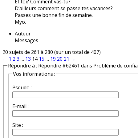
Et toi? Comment vas-tu?
D’ailleurs comment se passe tes vacances?
Passes une bonne fin de semaine.
Myo.
Auteur
Messages
20 sujets de 261 à 280 (sur un total de 407)
←
1
2
3
…
13
14
15
…
19
20
21
→
Répondre à : Répondre #62461 dans Problème de confi
Vos informations :
Pseudo :
E-mail :
Site :