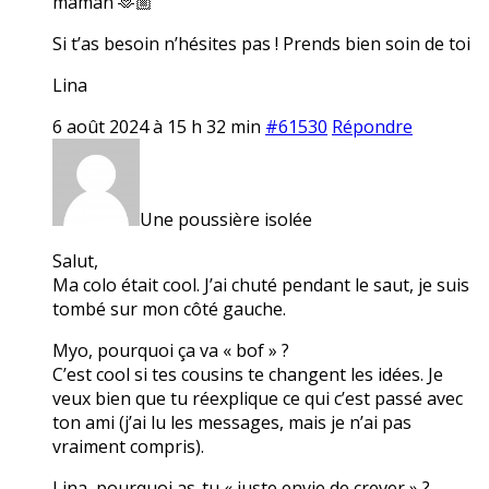
maman 🫶🏼
Si t’as besoin n’hésites pas ! Prends bien soin de toi
Lina
6 août 2024 à 15 h 32 min
#61530
Répondre
Une poussière isolée
Salut,
Ma colo était cool. J’ai chuté pendant le saut, je suis
tombé sur mon côté gauche.
Myo, pourquoi ça va « bof » ?
C’est cool si tes cousins te changent les idées. Je
veux bien que tu réexplique ce qui c’est passé avec
ton ami (j’ai lu les messages, mais je n’ai pas
vraiment compris).
Lina, pourquoi as-tu « juste envie de crever » ?