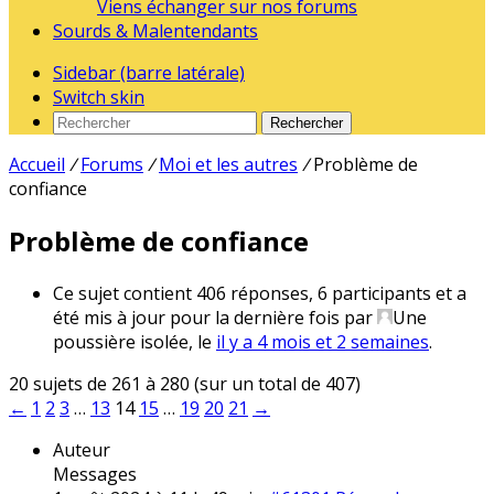
Viens échanger sur nos forums
Sourds & Malentendants
Sidebar (barre latérale)
Switch skin
Rechercher
Accueil
/
Forums
/
Moi et les autres
/
Problème de
confiance
Problème de confiance
Ce sujet contient 406 réponses, 6 participants et a
été mis à jour pour la dernière fois par
Une
poussière isolée
, le
il y a 4 mois et 2 semaines
.
20 sujets de 261 à 280 (sur un total de 407)
←
1
2
3
…
13
14
15
…
19
20
21
→
Auteur
Messages