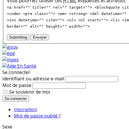
Vous pourriez utiliser ces
HTML
étiquettes et attributs :
<a href="" title="" rel="" target=""> <blockquote cit
<code> <pre class=""> <em> <strong> <del datetime="" 
<ins datetime="" cite=""> <ul> <ol start=""> <li> <im
border="" alt="" height="" width="">
Submitting
Envoyer
Se connecter
Identifiant ou adresse e-mail
Mot de passe
Se souvenir de moi
Se connecter
Inscription
Mot de passe oublié ?
Sexe