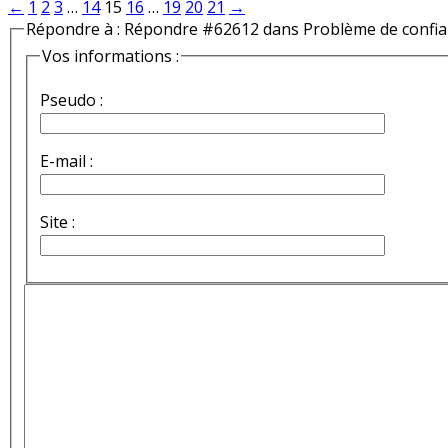
←
1
2
3
…
14
15
16
…
19
20
21
→
Répondre à : Répondre #62612 dans Problème de confi
Vos informations :
Pseudo :
E-mail :
Site :