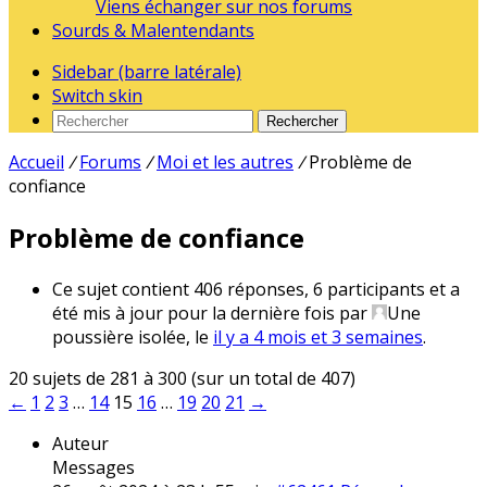
Viens échanger sur nos forums
Sourds & Malentendants
Sidebar (barre latérale)
Switch skin
Rechercher
Accueil
/
Forums
/
Moi et les autres
/
Problème de
confiance
Problème de confiance
Ce sujet contient 406 réponses, 6 participants et a
été mis à jour pour la dernière fois par
Une
poussière isolée
, le
il y a 4 mois et 3 semaines
.
20 sujets de 281 à 300 (sur un total de 407)
←
1
2
3
…
14
15
16
…
19
20
21
→
Auteur
Messages