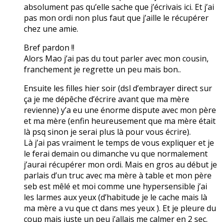
absolument pas qu’elle sache que j’écrivais ici. Et j’ai
pas mon ordi non plus faut que j’aille le récupérer
chez une amie.
Bref pardon !!
Alors Mao j’ai pas du tout parler avec mon cousin,
franchement je regrette un peu mais bon..
Ensuite les filles hier soir (dsl d’embrayer direct sur
ça je me dépêche d’écrire avant que ma mère
revienne) y’a eu une énorme dispute avec mon père
et ma mère (enfin heureusement que ma mère était
là psq sinon je serai plus là pour vous écrire).
Là j’ai pas vraiment le temps de vous expliquer et je
le ferai demain ou dimanche vu que normalement
j’aurai récupérer mon ordi. Mais en gros au début je
parlais d’un truc avec ma mère à table et mon père
seb est mêlé et moi comme une hypersensible j’ai
les larmes aux yeux (d’habitude je le cache mais là
ma mère a vu que ct dans mes yeux ). Et je pleure du
coup mais juste un peu j’allais me calmer en 2 sec.