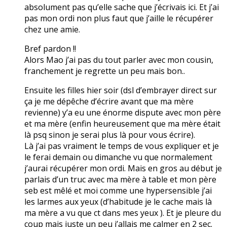
absolument pas qu’elle sache que j’écrivais ici. Et j’ai
pas mon ordi non plus faut que j’aille le récupérer
chez une amie.
Bref pardon !!
Alors Mao j’ai pas du tout parler avec mon cousin,
franchement je regrette un peu mais bon..
Ensuite les filles hier soir (dsl d’embrayer direct sur
ça je me dépêche d’écrire avant que ma mère
revienne) y’a eu une énorme dispute avec mon père
et ma mère (enfin heureusement que ma mère était
là psq sinon je serai plus là pour vous écrire).
Là j’ai pas vraiment le temps de vous expliquer et je
le ferai demain ou dimanche vu que normalement
j’aurai récupérer mon ordi. Mais en gros au début je
parlais d’un truc avec ma mère à table et mon père
seb est mêlé et moi comme une hypersensible j’ai
les larmes aux yeux (d’habitude je le cache mais là
ma mère a vu que ct dans mes yeux ). Et je pleure du
coup mais juste un peu j’allais me calmer en 2 sec.