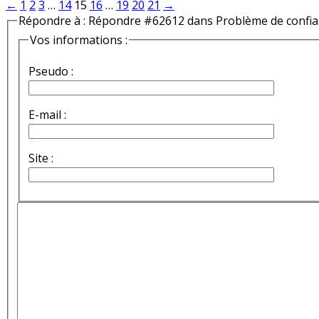
←
1
2
3
…
14
15
16
…
19
20
21
→
Répondre à : Répondre #62612 dans Problème de confi
Vos informations :
Pseudo :
E-mail :
Site :