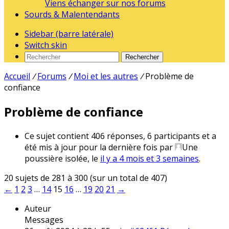
Viens échanger sur nos forums
Sourds & Malentendants
Sidebar (barre latérale)
Switch skin
Rechercher
Accueil
/
Forums
/
Moi et les autres
/
Problème de
confiance
Problème de confiance
Ce sujet contient 406 réponses, 6 participants et a
été mis à jour pour la dernière fois par
Une
poussière isolée
, le
il y a 4 mois et 3 semaines
.
20 sujets de 281 à 300 (sur un total de 407)
←
1
2
3
…
14
15
16
…
19
20
21
→
Auteur
Messages