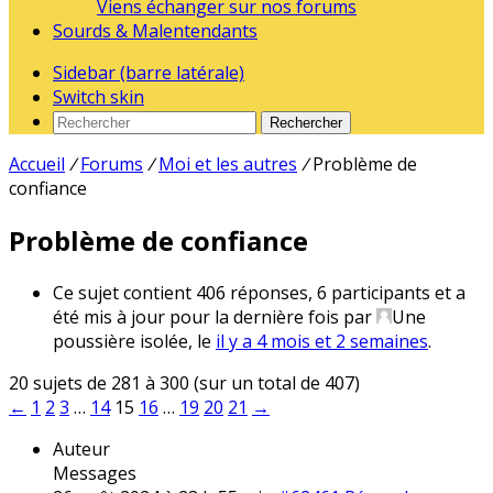
Viens échanger sur nos forums
Sourds & Malentendants
Sidebar (barre latérale)
Switch skin
Rechercher
Accueil
/
Forums
/
Moi et les autres
/
Problème de
confiance
Problème de confiance
Ce sujet contient 406 réponses, 6 participants et a
été mis à jour pour la dernière fois par
Une
poussière isolée
, le
il y a 4 mois et 2 semaines
.
20 sujets de 281 à 300 (sur un total de 407)
←
1
2
3
…
14
15
16
…
19
20
21
→
Auteur
Messages