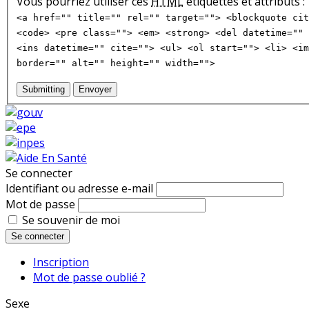
Vous pourriez utiliser ces
HTML
étiquettes et attributs :
<a href="" title="" rel="" target=""> <blockquote cit
<code> <pre class=""> <em> <strong> <del datetime="" 
<ins datetime="" cite=""> <ul> <ol start=""> <li> <im
border="" alt="" height="" width="">
Submitting
Envoyer
Se connecter
Identifiant ou adresse e-mail
Mot de passe
Se souvenir de moi
Se connecter
Inscription
Mot de passe oublié ?
Sexe