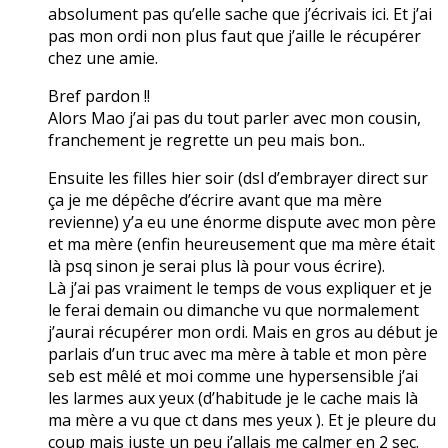
absolument pas qu’elle sache que j’écrivais ici. Et j’ai
pas mon ordi non plus faut que j’aille le récupérer
chez une amie.
Bref pardon !!
Alors Mao j’ai pas du tout parler avec mon cousin,
franchement je regrette un peu mais bon..
Ensuite les filles hier soir (dsl d’embrayer direct sur
ça je me dépêche d’écrire avant que ma mère
revienne) y’a eu une énorme dispute avec mon père
et ma mère (enfin heureusement que ma mère était
là psq sinon je serai plus là pour vous écrire).
Là j’ai pas vraiment le temps de vous expliquer et je
le ferai demain ou dimanche vu que normalement
j’aurai récupérer mon ordi. Mais en gros au début je
parlais d’un truc avec ma mère à table et mon père
seb est mêlé et moi comme une hypersensible j’ai
les larmes aux yeux (d’habitude je le cache mais là
ma mère a vu que ct dans mes yeux ). Et je pleure du
coup mais juste un peu j’allais me calmer en 2 sec.