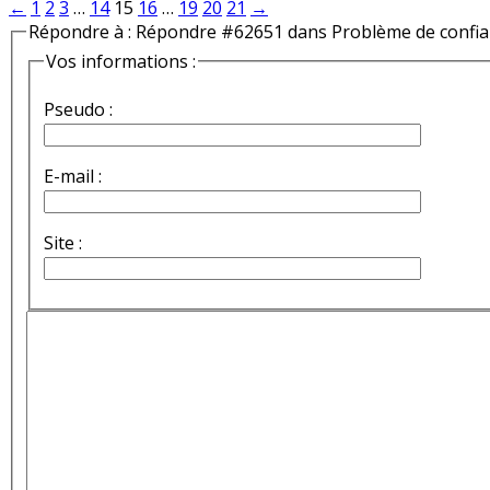
←
1
2
3
…
14
15
16
…
19
20
21
→
Répondre à : Répondre #62651 dans Problème de confi
Vos informations :
Pseudo :
E-mail :
Site :