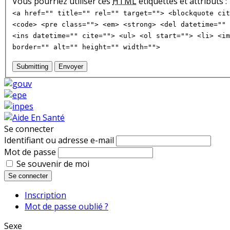
Vous pourriez utiliser ces
HTML
étiquettes et attributs :
<a href="" title="" rel="" target=""> <blockquote cit
<code> <pre class=""> <em> <strong> <del datetime="" 
<ins datetime="" cite=""> <ul> <ol start=""> <li> <im
border="" alt="" height="" width="">
Submitting
Envoyer
Se connecter
Identifiant ou adresse e-mail
Mot de passe
Se souvenir de moi
Se connecter
Inscription
Mot de passe oublié ?
Sexe