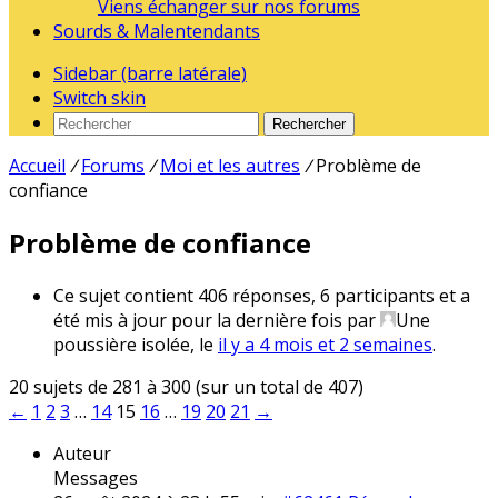
Viens échanger sur nos forums
Sourds & Malentendants
Sidebar (barre latérale)
Switch skin
Rechercher
Accueil
/
Forums
/
Moi et les autres
/
Problème de
confiance
Problème de confiance
Ce sujet contient 406 réponses, 6 participants et a
été mis à jour pour la dernière fois par
Une
poussière isolée
, le
il y a 4 mois et 2 semaines
.
20 sujets de 281 à 300 (sur un total de 407)
←
1
2
3
…
14
15
16
…
19
20
21
→
Auteur
Messages