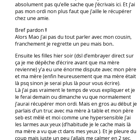
absolument pas qu’elle sache que j’écrivais ici. Et j’ai
pas mon ordi non plus faut que j’aille le récupérer
chez une amie.
Bref pardon !!
Alors Mao j’ai pas du tout parler avec mon cousin,
franchement je regrette un peu mais bon..
Ensuite les filles hier soir (dsl d’embrayer direct sur
ça je me dépêche d’écrire avant que ma mère
revienne) y’a eu une énorme dispute avec mon père
et ma mère (enfin heureusement que ma mère était
là psq sinon je serai plus là pour vous écrire).
Là j’ai pas vraiment le temps de vous expliquer et je
le ferai demain ou dimanche vu que normalement
j’aurai récupérer mon ordi. Mais en gros au début je
parlais d’un truc avec ma mère à table et mon père
seb est mêlé et moi comme une hypersensible j’ai
les larmes aux yeux (d’habitude je le cache mais là
ma mère a vu que ct dans mes yeux ). Et je pleure du
coup mais juste un peu j’allais me calmer en 2 sec.