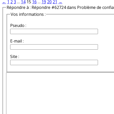
←
1
2
3
…
14
15
16
…
19
20
21
→
Répondre à : Répondre #62724 dans Problème de confi
Vos informations :
Pseudo :
E-mail :
Site :