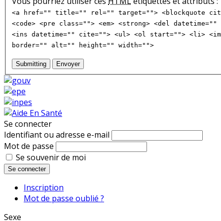
Vous pourriez utiliser ces
HTML
étiquettes et attributs :
<a href="" title="" rel="" target=""> <blockquote cit
<code> <pre class=""> <em> <strong> <del datetime="" 
<ins datetime="" cite=""> <ul> <ol start=""> <li> <im
border="" alt="" height="" width="">
Submitting
Envoyer
Se connecter
Identifiant ou adresse e-mail
Mot de passe
Se souvenir de moi
Se connecter
Inscription
Mot de passe oublié ?
Sexe