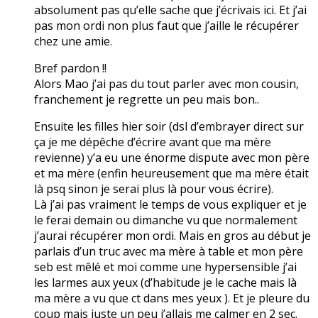
absolument pas qu’elle sache que j’écrivais ici. Et j’ai
pas mon ordi non plus faut que j’aille le récupérer
chez une amie.
Bref pardon !!
Alors Mao j’ai pas du tout parler avec mon cousin,
franchement je regrette un peu mais bon..
Ensuite les filles hier soir (dsl d’embrayer direct sur
ça je me dépêche d’écrire avant que ma mère
revienne) y’a eu une énorme dispute avec mon père
et ma mère (enfin heureusement que ma mère était
là psq sinon je serai plus là pour vous écrire).
Là j’ai pas vraiment le temps de vous expliquer et je
le ferai demain ou dimanche vu que normalement
j’aurai récupérer mon ordi. Mais en gros au début je
parlais d’un truc avec ma mère à table et mon père
seb est mêlé et moi comme une hypersensible j’ai
les larmes aux yeux (d’habitude je le cache mais là
ma mère a vu que ct dans mes yeux ). Et je pleure du
coup mais juste un peu j’allais me calmer en 2 sec.