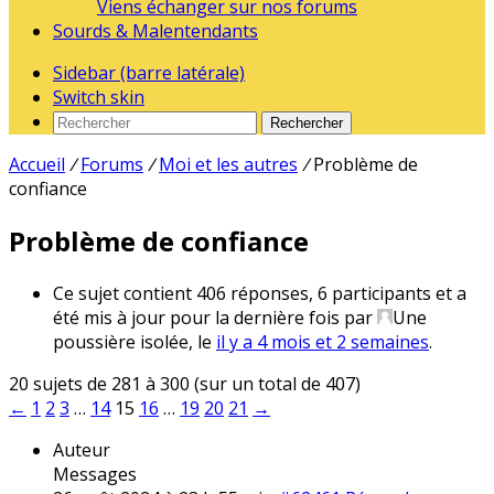
Viens échanger sur nos forums
Sourds & Malentendants
Sidebar (barre latérale)
Switch skin
Rechercher
Accueil
/
Forums
/
Moi et les autres
/
Problème de
confiance
Problème de confiance
Ce sujet contient 406 réponses, 6 participants et a
été mis à jour pour la dernière fois par
Une
poussière isolée
, le
il y a 4 mois et 2 semaines
.
20 sujets de 281 à 300 (sur un total de 407)
←
1
2
3
…
14
15
16
…
19
20
21
→
Auteur
Messages