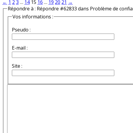
←
1
2
3
…
14
15
16
…
19
20
21
→
Répondre à : Répondre #62833 dans Problème de confi
Vos informations :
Pseudo :
E-mail :
Site :