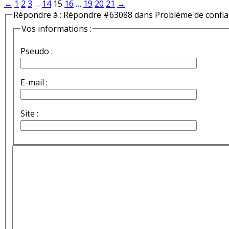
←
1
2
3
…
14
15
16
…
19
20
21
→
Répondre à : Répondre #63088 dans Problème de confi
Vos informations :
Pseudo :
E-mail :
Site :