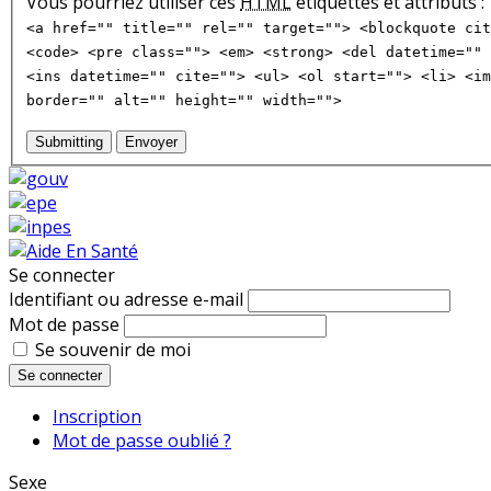
Vous pourriez utiliser ces
HTML
étiquettes et attributs :
<a href="" title="" rel="" target=""> <blockquote cit
<code> <pre class=""> <em> <strong> <del datetime="" 
<ins datetime="" cite=""> <ul> <ol start=""> <li> <im
border="" alt="" height="" width="">
Submitting
Envoyer
Se connecter
Identifiant ou adresse e-mail
Mot de passe
Se souvenir de moi
Se connecter
Inscription
Mot de passe oublié ?
Sexe