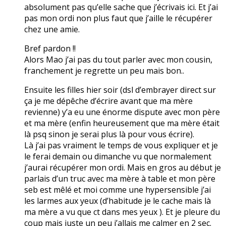
absolument pas qu’elle sache que j’écrivais ici. Et j’ai
pas mon ordi non plus faut que j’aille le récupérer
chez une amie.
Bref pardon !!
Alors Mao j’ai pas du tout parler avec mon cousin,
franchement je regrette un peu mais bon..
Ensuite les filles hier soir (dsl d’embrayer direct sur
ça je me dépêche d’écrire avant que ma mère
revienne) y’a eu une énorme dispute avec mon père
et ma mère (enfin heureusement que ma mère était
là psq sinon je serai plus là pour vous écrire).
Là j’ai pas vraiment le temps de vous expliquer et je
le ferai demain ou dimanche vu que normalement
j’aurai récupérer mon ordi. Mais en gros au début je
parlais d’un truc avec ma mère à table et mon père
seb est mêlé et moi comme une hypersensible j’ai
les larmes aux yeux (d’habitude je le cache mais là
ma mère a vu que ct dans mes yeux ). Et je pleure du
coup mais juste un peu j’allais me calmer en 2 sec.