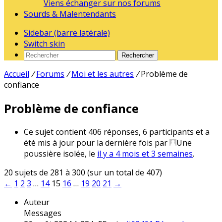
Viens échanger sur nos forums
Sourds & Malentendants
Sidebar (barre latérale)
Switch skin
Rechercher
Accueil
/
Forums
/
Moi et les autres
/
Problème de
confiance
Problème de confiance
Ce sujet contient 406 réponses, 6 participants et a
été mis à jour pour la dernière fois par
Une
poussière isolée
, le
il y a 4 mois et 3 semaines
.
20 sujets de 281 à 300 (sur un total de 407)
←
1
2
3
…
14
15
16
…
19
20
21
→
Auteur
Messages