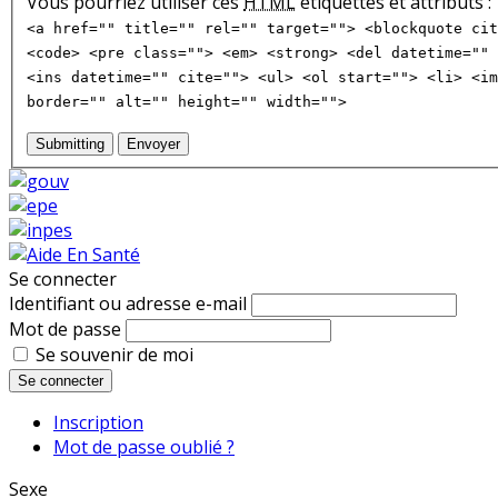
Vous pourriez utiliser ces
HTML
étiquettes et attributs :
<a href="" title="" rel="" target=""> <blockquote cit
<code> <pre class=""> <em> <strong> <del datetime="" 
<ins datetime="" cite=""> <ul> <ol start=""> <li> <im
border="" alt="" height="" width="">
Submitting
Envoyer
Se connecter
Identifiant ou adresse e-mail
Mot de passe
Se souvenir de moi
Se connecter
Inscription
Mot de passe oublié ?
Sexe