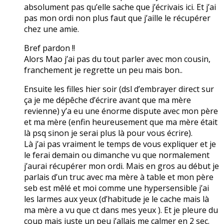
absolument pas qu’elle sache que j’écrivais ici. Et j’ai
pas mon ordi non plus faut que j’aille le récupérer
chez une amie.
Bref pardon !!
Alors Mao j’ai pas du tout parler avec mon cousin,
franchement je regrette un peu mais bon..
Ensuite les filles hier soir (dsl d’embrayer direct sur
ça je me dépêche d’écrire avant que ma mère
revienne) y’a eu une énorme dispute avec mon père
et ma mère (enfin heureusement que ma mère était
là psq sinon je serai plus là pour vous écrire).
Là j’ai pas vraiment le temps de vous expliquer et je
le ferai demain ou dimanche vu que normalement
j’aurai récupérer mon ordi. Mais en gros au début je
parlais d’un truc avec ma mère à table et mon père
seb est mêlé et moi comme une hypersensible j’ai
les larmes aux yeux (d’habitude je le cache mais là
ma mère a vu que ct dans mes yeux ). Et je pleure du
coup mais juste un peu j’allais me calmer en 2 sec.