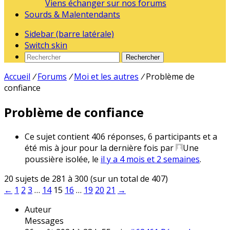
Viens échanger sur nos forums
Sourds & Malentendants
Sidebar (barre latérale)
Switch skin
Rechercher
Accueil
/
Forums
/
Moi et les autres
/
Problème de
confiance
Problème de confiance
Ce sujet contient 406 réponses, 6 participants et a
été mis à jour pour la dernière fois par
Une
poussière isolée
, le
il y a 4 mois et 2 semaines
.
20 sujets de 281 à 300 (sur un total de 407)
←
1
2
3
…
14
15
16
…
19
20
21
→
Auteur
Messages