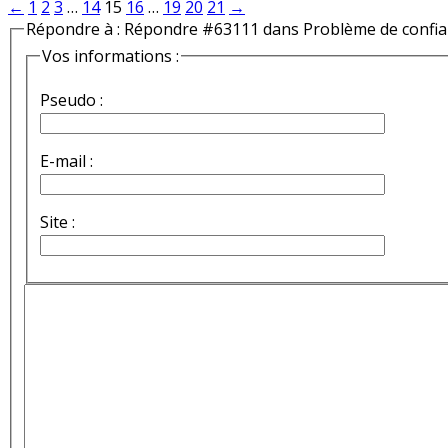
←
1
2
3
…
14
15
16
…
19
20
21
→
Répondre à : Répondre #63111 dans Problème de confi
Vos informations :
Pseudo :
E-mail :
Site :