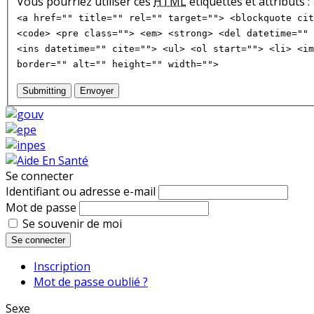
Vous pourriez utiliser ces
HTML
étiquettes et attributs :
<a href="" title="" rel="" target=""> <blockquote cit
<code> <pre class=""> <em> <strong> <del datetime="" 
<ins datetime="" cite=""> <ul> <ol start=""> <li> <im
border="" alt="" height="" width="">
Submitting
Envoyer
Se connecter
Identifiant ou adresse e-mail
Mot de passe
Se souvenir de moi
Se connecter
Inscription
Mot de passe oublié ?
Sexe