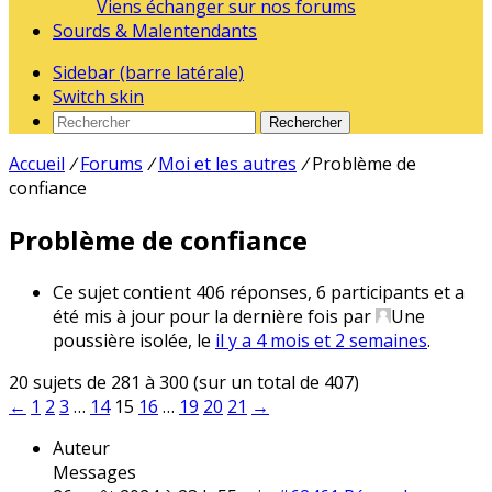
Viens échanger sur nos forums
Sourds & Malentendants
Sidebar (barre latérale)
Switch skin
Rechercher
Accueil
/
Forums
/
Moi et les autres
/
Problème de
confiance
Problème de confiance
Ce sujet contient 406 réponses, 6 participants et a
été mis à jour pour la dernière fois par
Une
poussière isolée
, le
il y a 4 mois et 2 semaines
.
20 sujets de 281 à 300 (sur un total de 407)
←
1
2
3
…
14
15
16
…
19
20
21
→
Auteur
Messages