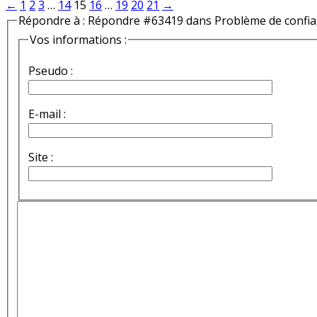
←
1
2
3
…
14
15
16
…
19
20
21
→
Répondre à : Répondre #63419 dans Problème de confi
Vos informations :
Pseudo :
E-mail :
Site :