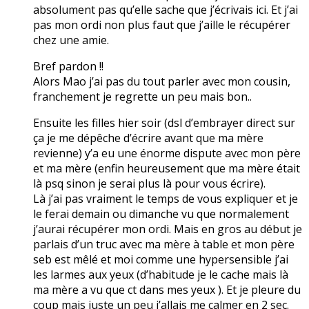
absolument pas qu’elle sache que j’écrivais ici. Et j’ai
pas mon ordi non plus faut que j’aille le récupérer
chez une amie.
Bref pardon !!
Alors Mao j’ai pas du tout parler avec mon cousin,
franchement je regrette un peu mais bon..
Ensuite les filles hier soir (dsl d’embrayer direct sur
ça je me dépêche d’écrire avant que ma mère
revienne) y’a eu une énorme dispute avec mon père
et ma mère (enfin heureusement que ma mère était
là psq sinon je serai plus là pour vous écrire).
Là j’ai pas vraiment le temps de vous expliquer et je
le ferai demain ou dimanche vu que normalement
j’aurai récupérer mon ordi. Mais en gros au début je
parlais d’un truc avec ma mère à table et mon père
seb est mêlé et moi comme une hypersensible j’ai
les larmes aux yeux (d’habitude je le cache mais là
ma mère a vu que ct dans mes yeux ). Et je pleure du
coup mais juste un peu j’allais me calmer en 2 sec.