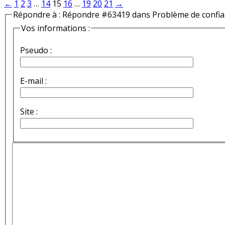
←
1
2
3
…
14
15
16
…
19
20
21
→
Répondre à : Répondre #63419 dans Problème de confi
Vos informations :
Pseudo :
E-mail :
Site :