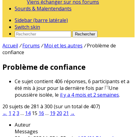
Viens échanger sur nos forums
Sourds & Malentendants
Sidebar (barre latérale)
Switch skin
Rechercher
Accueil
/
Forums
/
Moi et les autres
/
Problème de
confiance
Problème de confiance
Ce sujet contient 406 réponses, 6 participants et a
été mis à jour pour la dernière fois par
Une
poussière isolée
, le
il y a 4 mois et 2 semaines
.
20 sujets de 281 à 300 (sur un total de 407)
←
1
2
3
…
14
15
16
…
19
20
21
→
Auteur
Messages