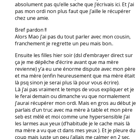
absolument pas qu’elle sache que j’écrivais ici. Et j’ai
pas mon ordi non plus faut que j’aille le récupérer
chez une amie.
Bref pardon !!
Alors Mao j’ai pas du tout parler avec mon cousin,
franchement je regrette un peu mais bon..
Ensuite les filles hier soir (dsl d’embrayer direct sur
ça je me dépêche d’écrire avant que ma mère
revienne) y’a eu une énorme dispute avec mon père
et ma mère (enfin heureusement que ma mère était
là psq sinon je serai plus là pour vous écrire).
Là j’ai pas vraiment le temps de vous expliquer et je
le ferai demain ou dimanche vu que normalement
j’aurai récupérer mon ordi. Mais en gros au début je
parlais d’un truc avec ma mère à table et mon père
seb est mêlé et moi comme une hypersensible j’ai
les larmes aux yeux (d’habitude je le cache mais là
ma mère a vu que ct dans mes yeux ). Et je pleure du
coup mais juste un peu j’allais me calmer en 2 sec.