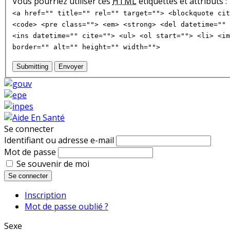
Vous pourriez utiliser ces
HTML
étiquettes et attributs :
<a href="" title="" rel="" target=""> <blockquote cit
<code> <pre class=""> <em> <strong> <del datetime="" 
<ins datetime="" cite=""> <ul> <ol start=""> <li> <im
border="" alt="" height="" width="">
Submitting
Envoyer
Se connecter
Identifiant ou adresse e-mail
Mot de passe
Se souvenir de moi
Se connecter
Inscription
Mot de passe oublié ?
Sexe