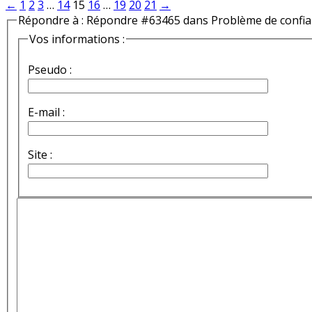
←
1
2
3
…
14
15
16
…
19
20
21
→
Répondre à : Répondre #63465 dans Problème de confi
Vos informations :
Pseudo :
E-mail :
Site :