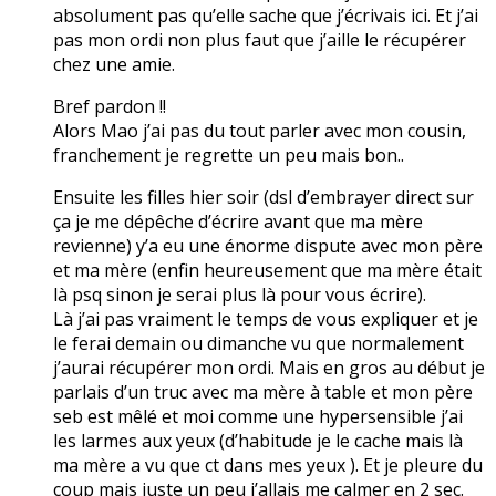
absolument pas qu’elle sache que j’écrivais ici. Et j’ai
pas mon ordi non plus faut que j’aille le récupérer
chez une amie.
Bref pardon !!
Alors Mao j’ai pas du tout parler avec mon cousin,
franchement je regrette un peu mais bon..
Ensuite les filles hier soir (dsl d’embrayer direct sur
ça je me dépêche d’écrire avant que ma mère
revienne) y’a eu une énorme dispute avec mon père
et ma mère (enfin heureusement que ma mère était
là psq sinon je serai plus là pour vous écrire).
Là j’ai pas vraiment le temps de vous expliquer et je
le ferai demain ou dimanche vu que normalement
j’aurai récupérer mon ordi. Mais en gros au début je
parlais d’un truc avec ma mère à table et mon père
seb est mêlé et moi comme une hypersensible j’ai
les larmes aux yeux (d’habitude je le cache mais là
ma mère a vu que ct dans mes yeux ). Et je pleure du
coup mais juste un peu j’allais me calmer en 2 sec.