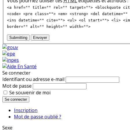
Vous pourriez utiliser ces
HTML
étiquettes et attributs :
<a href="" title="" rel="" target=""> <blockquote cit
<code> <pre class=""> <em> <strong> <del datetime="" 
<ins datetime="" cite=""> <ul> <ol start=""> <li> <im
border="" alt="" height="" width="">
Submitting
Envoyer
Se connecter
Identifiant ou adresse e-mail
Mot de passe
Se souvenir de moi
Se connecter
Inscription
Mot de passe oublié ?
Sexe