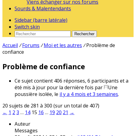
Viens échanger sur nos forums
Sourds & Malentendants
Sidebar (barre latérale)
Switch skin
Rechercher
Accueil
/
Forums
/
Moi et les autres
/
Problème de
confiance
Problème de confiance
Ce sujet contient 406 réponses, 6 participants et a
été mis à jour pour la dernière fois par
Une
poussière isolée
, le
il y a 4 mois et 3 semaines
.
20 sujets de 281 à 300 (sur un total de 407)
←
1
2
3
…
14
15
16
…
19
20
21
→
Auteur
Messages