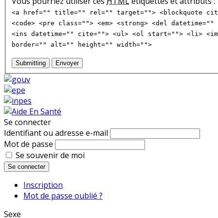
Vous pourriez utiliser ces
HTML
étiquettes et attributs :
<a href="" title="" rel="" target=""> <blockquote cit
<code> <pre class=""> <em> <strong> <del datetime="" 
<ins datetime="" cite=""> <ul> <ol start=""> <li> <im
border="" alt="" height="" width="">
Submitting
Envoyer
Se connecter
Identifiant ou adresse e-mail
Mot de passe
Se souvenir de moi
Se connecter
Inscription
Mot de passe oublié ?
Sexe