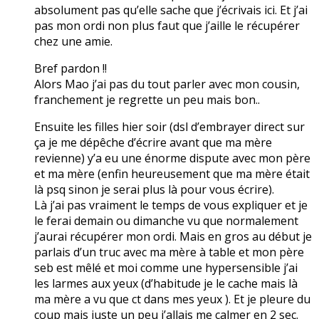
absolument pas qu’elle sache que j’écrivais ici. Et j’ai
pas mon ordi non plus faut que j’aille le récupérer
chez une amie.
Bref pardon !!
Alors Mao j’ai pas du tout parler avec mon cousin,
franchement je regrette un peu mais bon..
Ensuite les filles hier soir (dsl d’embrayer direct sur
ça je me dépêche d’écrire avant que ma mère
revienne) y’a eu une énorme dispute avec mon père
et ma mère (enfin heureusement que ma mère était
là psq sinon je serai plus là pour vous écrire).
Là j’ai pas vraiment le temps de vous expliquer et je
le ferai demain ou dimanche vu que normalement
j’aurai récupérer mon ordi. Mais en gros au début je
parlais d’un truc avec ma mère à table et mon père
seb est mêlé et moi comme une hypersensible j’ai
les larmes aux yeux (d’habitude je le cache mais là
ma mère a vu que ct dans mes yeux ). Et je pleure du
coup mais juste un peu j’allais me calmer en 2 sec.