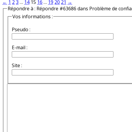
←
1
2
3
…
14
15
16
…
19
20
21
→
Répondre à : Répondre #63686 dans Problème de confi
Vos informations :
Pseudo :
E-mail :
Site :