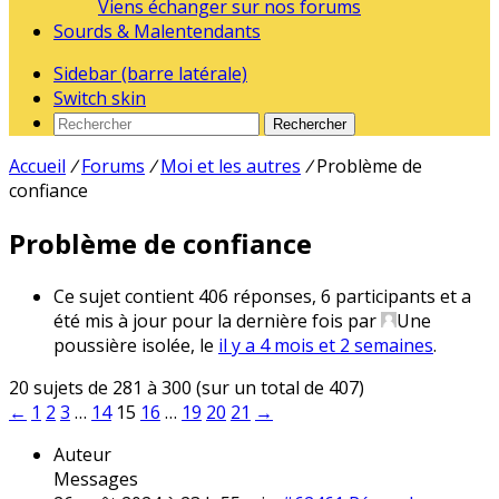
Viens échanger sur nos forums
Sourds & Malentendants
Sidebar (barre latérale)
Switch skin
Rechercher
Accueil
/
Forums
/
Moi et les autres
/
Problème de
confiance
Problème de confiance
Ce sujet contient 406 réponses, 6 participants et a
été mis à jour pour la dernière fois par
Une
poussière isolée
, le
il y a 4 mois et 2 semaines
.
20 sujets de 281 à 300 (sur un total de 407)
←
1
2
3
…
14
15
16
…
19
20
21
→
Auteur
Messages