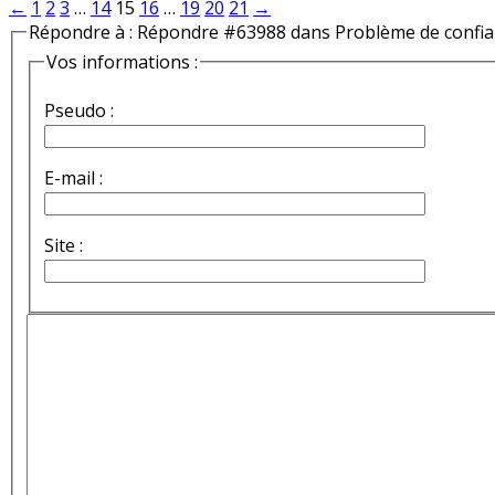
←
1
2
3
…
14
15
16
…
19
20
21
→
Répondre à : Répondre #63988 dans Problème de confi
Vos informations :
Pseudo :
E-mail :
Site :