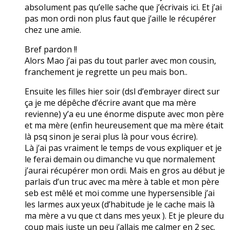
absolument pas qu’elle sache que j’écrivais ici. Et j’ai
pas mon ordi non plus faut que j’aille le récupérer
chez une amie.
Bref pardon !!
Alors Mao j’ai pas du tout parler avec mon cousin,
franchement je regrette un peu mais bon..
Ensuite les filles hier soir (dsl d’embrayer direct sur
ça je me dépêche d’écrire avant que ma mère
revienne) y’a eu une énorme dispute avec mon père
et ma mère (enfin heureusement que ma mère était
là psq sinon je serai plus là pour vous écrire).
Là j’ai pas vraiment le temps de vous expliquer et je
le ferai demain ou dimanche vu que normalement
j’aurai récupérer mon ordi. Mais en gros au début je
parlais d’un truc avec ma mère à table et mon père
seb est mêlé et moi comme une hypersensible j’ai
les larmes aux yeux (d’habitude je le cache mais là
ma mère a vu que ct dans mes yeux ). Et je pleure du
coup mais juste un peu j’allais me calmer en 2 sec.