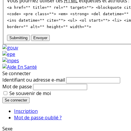
Vous pourriez utiliser ces
HTML
étiquettes et attributs :
<a href="" title="" rel="" target=""> <blockquote cit
<code> <pre class=""> <em> <strong> <del datetime="" 
<ins datetime="" cite=""> <ul> <ol start=""> <li> <im
border="" alt="" height="" width="">
Submitting
Envoyer
Se connecter
Identifiant ou adresse e-mail
Mot de passe
Se souvenir de moi
Se connecter
Inscription
Mot de passe oublié ?
Sexe