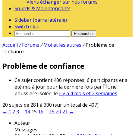
Viens échanger sur nos forums
Sourds & Malentendants
Sidebar (barre latérale)
Switch skin
Rechercher
Accueil
/
Forums
/
Moi et les autres
/
Problème de
confiance
Problème de confiance
Ce sujet contient 406 réponses, 6 participants et a
été mis à jour pour la dernière fois par
Une
poussière isolée
, le
il y a 4 mois et 2 semaines
.
20 sujets de 281 à 300 (sur un total de 407)
←
1
2
3
…
14
15
16
…
19
20
21
→
Auteur
Messages