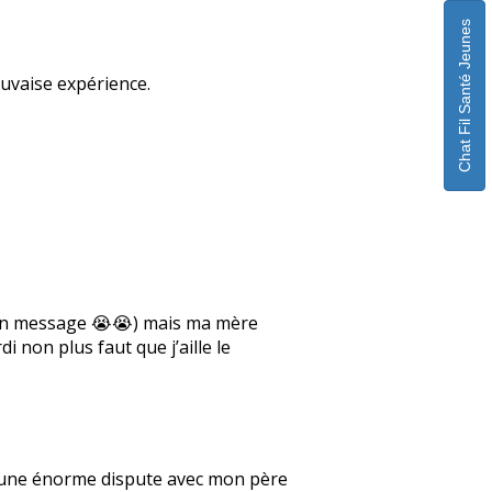
Chat Fil Santé Jeunes
auvaise expérience.
ton message 😭😭) mais ma mère
i non plus faut que j’aille le
 eu une énorme dispute avec mon père