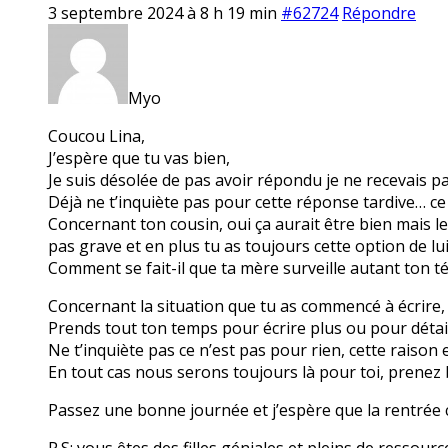
3 septembre 2024 à 8 h 19 min
#62724
Répondre
Myo
Coucou Lina,
J’espère que tu vas bien,
Je suis désolée de pas avoir répondu je ne recevais p
Déjà ne t’inquiète pas pour cette réponse tardive… ce
Concernant ton cousin, oui ça aurait être bien mais les
pas grave et en plus tu as toujours cette option de l
Comment se fait-il que ta mère surveille autant ton té
Concernant la situation que tu as commencé à écrire, j
Prends tout ton temps pour écrire plus ou pour détail
Ne t’inquiète pas ce n’est pas pour rien, cette raison
En tout cas nous serons toujours là pour toi, prenez bi
Passez une bonne journée et j’espère que la rentrée c
P.S: vous êtes des filles géniales et pleins de ressou