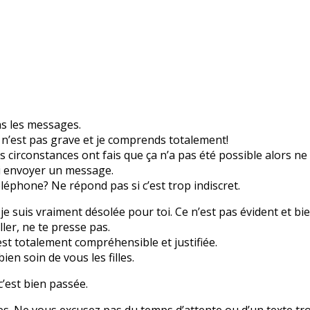
as les messages.
 n’est pas grave et je comprends totalement!
 circonstances ont fais que ça n’a pas été possible alors ne s
ui envoyer un message.
léphone? Ne répond pas si c’est trop indiscret.
e suis vraiment désolée pour toi. Ce n’est pas évident et bi
ler, ne te presse pas.
 est totalement compréhensible et justifiée.
en soin de vous les filles.
’est bien passée.
rces. Ne vous excusez pas du temps d’attente ou d’un texte tro