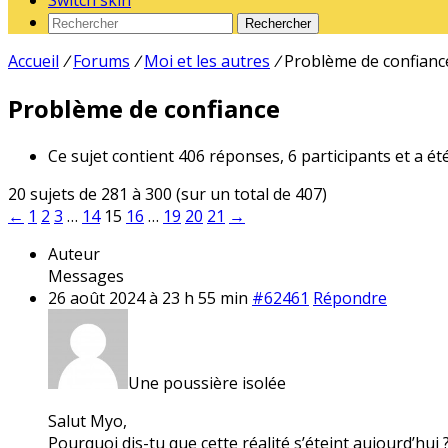
Switch skin
Rechercher
Accueil
/
Forums
/
Moi et les autres
/
Problème de confianc
Problème de confiance
Ce sujet contient 406 réponses, 6 participants et a ét
20 sujets de 281 à 300 (sur un total de 407)
←
1
2
3
…
14
15
16
…
19
20
21
→
Auteur
Messages
26 août 2024 à 23 h 55 min
#62461
Répondre
Une poussière isolée
Salut Myo,
Pourquoi dis-tu que cette réalité s’éteint aujourd’hui 