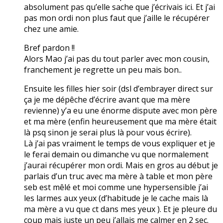
absolument pas qu’elle sache que j’écrivais ici. Et j’ai
pas mon ordi non plus faut que j’aille le récupérer
chez une amie.
Bref pardon !!
Alors Mao j’ai pas du tout parler avec mon cousin,
franchement je regrette un peu mais bon..
Ensuite les filles hier soir (dsl d’embrayer direct sur
ça je me dépêche d’écrire avant que ma mère
revienne) y’a eu une énorme dispute avec mon père
et ma mère (enfin heureusement que ma mère était
là psq sinon je serai plus là pour vous écrire).
Là j’ai pas vraiment le temps de vous expliquer et je
le ferai demain ou dimanche vu que normalement
j’aurai récupérer mon ordi. Mais en gros au début je
parlais d’un truc avec ma mère à table et mon père
seb est mêlé et moi comme une hypersensible j’ai
les larmes aux yeux (d’habitude je le cache mais là
ma mère a vu que ct dans mes yeux ). Et je pleure du
coup mais juste un peu j’allais me calmer en 2 sec.