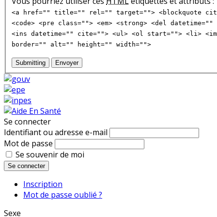
Vous pourriez utiliser ces
HTML
étiquettes et attributs :
<a href="" title="" rel="" target=""> <blockquote cit
<code> <pre class=""> <em> <strong> <del datetime="" 
<ins datetime="" cite=""> <ul> <ol start=""> <li> <im
border="" alt="" height="" width="">
Submitting
Envoyer
Se connecter
Identifiant ou adresse e-mail
Mot de passe
Se souvenir de moi
Se connecter
Inscription
Mot de passe oublié ?
Sexe