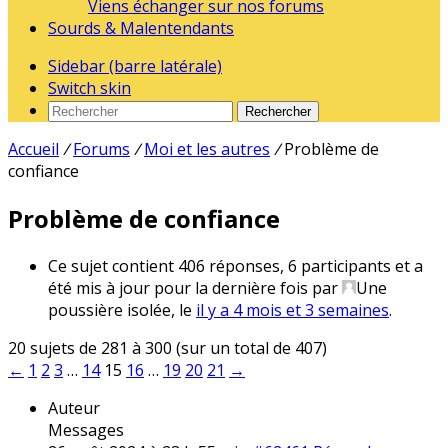
Viens échanger sur nos forums
Sourds & Malentendants
Sidebar (barre latérale)
Switch skin
Rechercher
Accueil
/
Forums
/
Moi et les autres
/
Problème de
confiance
Problème de confiance
Ce sujet contient 406 réponses, 6 participants et a
été mis à jour pour la dernière fois par
Une
poussière isolée
, le
il y a 4 mois et 3 semaines
.
20 sujets de 281 à 300 (sur un total de 407)
←
1
2
3
…
14
15
16
…
19
20
21
→
Auteur
Messages