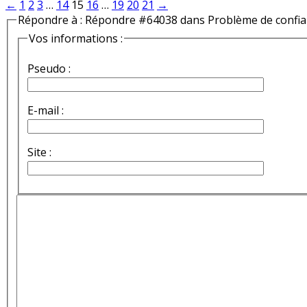
←
1
2
3
…
14
15
16
…
19
20
21
→
Répondre à : Répondre #64038 dans Problème de confi
Vos informations :
Pseudo :
E-mail :
Site :