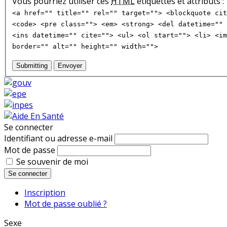
Vous pourriez utiliser ces
HTML
étiquettes et attributs :
<a href="" title="" rel="" target=""> <blockquote cit
<code> <pre class=""> <em> <strong> <del datetime="" 
<ins datetime="" cite=""> <ul> <ol start=""> <li> <im
border="" alt="" height="" width="">
Submitting
Envoyer
Se connecter
Identifiant ou adresse e-mail
Mot de passe
Se souvenir de moi
Se connecter
Inscription
Mot de passe oublié ?
Sexe