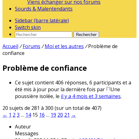
Viens échanger sur nos forums
Sourds & Malentendants
Sidebar (barre latérale)
Switch skin
Rechercher
Accueil
/
Forums
/
Moi et les autres
/
Problème de
confiance
Problème de confiance
Ce sujet contient 406 réponses, 6 participants et a
été mis à jour pour la dernière fois par
Une
poussière isolée
, le
il y a 4 mois et 3 semaines
.
20 sujets de 281 à 300 (sur un total de 407)
←
1
2
3
…
14
15
16
…
19
20
21
→
Auteur
Messages