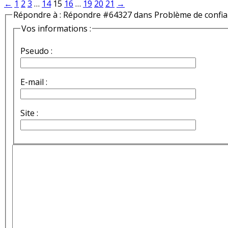
←
1
2
3
…
14
15
16
…
19
20
21
→
Répondre à : Répondre #64327 dans Problème de confi
Vos informations :
Pseudo :
E-mail :
Site :