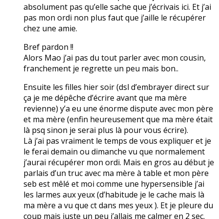
absolument pas qu’elle sache que j’écrivais ici. Et j’ai
pas mon ordi non plus faut que j’aille le récupérer
chez une amie.
Bref pardon !!
Alors Mao j’ai pas du tout parler avec mon cousin,
franchement je regrette un peu mais bon..
Ensuite les filles hier soir (dsl d’embrayer direct sur
ça je me dépêche d’écrire avant que ma mère
revienne) y’a eu une énorme dispute avec mon père
et ma mère (enfin heureusement que ma mère était
là psq sinon je serai plus là pour vous écrire).
Là j’ai pas vraiment le temps de vous expliquer et je
le ferai demain ou dimanche vu que normalement
j’aurai récupérer mon ordi. Mais en gros au début je
parlais d’un truc avec ma mère à table et mon père
seb est mêlé et moi comme une hypersensible j’ai
les larmes aux yeux (d’habitude je le cache mais là
ma mère a vu que ct dans mes yeux ). Et je pleure du
coup mais juste un peu j’allais me calmer en 2 sec.