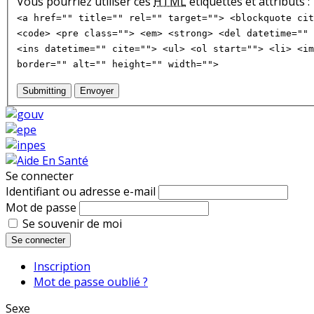
Vous pourriez utiliser ces
HTML
étiquettes et attributs :
<a href="" title="" rel="" target=""> <blockquote cit
<code> <pre class=""> <em> <strong> <del datetime="" 
<ins datetime="" cite=""> <ul> <ol start=""> <li> <im
border="" alt="" height="" width="">
Submitting
Envoyer
Se connecter
Identifiant ou adresse e-mail
Mot de passe
Se souvenir de moi
Se connecter
Inscription
Mot de passe oublié ?
Sexe