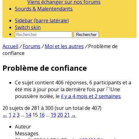
Viens échanger sur nos forums
Sourds & Malentendants
Sidebar (barre latérale)
Switch skin
Rechercher
Accueil
/
Forums
/
Moi et les autres
/
Problème de
confiance
Problème de confiance
Ce sujet contient 406 réponses, 6 participants et a
été mis à jour pour la dernière fois par
Une
poussière isolée
, le
il y a 4 mois et 2 semaines
.
20 sujets de 281 à 300 (sur un total de 407)
←
1
2
3
…
14
15
16
…
19
20
21
→
Auteur
Messages