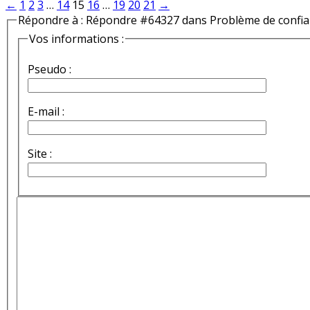
←
1
2
3
…
14
15
16
…
19
20
21
→
Répondre à : Répondre #64327 dans Problème de confi
Vos informations :
Pseudo :
E-mail :
Site :