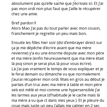
absolument pas qu’elle sache que j’écrivais ici. Et j’ai
pas mon ordi non plus faut que j’aille le récupérer
chez une amie.
Bref pardon !!
Alors Mao j’ai pas du tout parler avec mon cousin,
franchement je regrette un peu mais bon..
Ensuite les filles hier soir (dsl d’embrayer direct sur
ça je me dépêche d’écrire avant que ma mère
revienne) y’a eu une énorme dispute avec mon père
et ma mère (enfin heureusement que ma mère était
là psq sinon je serai plus là pour vous écrire).
Là j’ai pas vraiment le temps de vous expliquer et je
le ferai demain ou dimanche vu que normalement
j’aurai récupérer mon ordi. Mais en gros au début je
parlais d’un truc avec ma mère à table et mon père
seb est mêlé et moi comme une hypersensible j’ai
les larmes aux yeux (d’habitude je le cache mais là
ma mère a vu que ct dans mes yeux ). Et je pleure du
coup mais juste un peu j’allais me calmer en 2 sec.