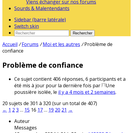
Viens échanger sur nos forums
Sourds & Malentendants
Sidebar (barre latérale)
Switch skin
Rechercher
Accueil
/
Forums
/
Moi et les autres
/
Problème de
confiance
Problème de confiance
Ce sujet contient 406 réponses, 6 participants et a
été mis à jour pour la dernière fois par
Une
poussière isolée
, le
il y a 4 mois et 2 semaines
.
20 sujets de 301 à 320 (sur un total de 407)
←
1
2
3
…
15
16
17
…
19
20
21
→
Auteur
Messages