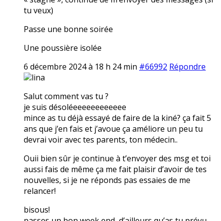
tu veux)
Passe une bonne soirée
Une poussière isolée
6 décembre 2024 à 18 h 24 min
#66992
Répondre
lina
Salut comment vas tu ?
je suis désoléeeeeeeeeeeee
mince as tu déjà essayé de faire de la kiné? ça fait 5
ans que j’en fais et j’avoue ça améliore un peu tu
devrai voir avec tes parents, ton médecin..
Ouii bien sûr je continue à t’envoyer des msg et toi
aussi fais de même ça me fait plaisir d’avoir de tes
nouvelles, si je ne réponds pas essaies de me
relancer!
bisous!
passes un bon week end, d’ailleurs qu’as tu prévu