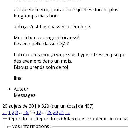
oui ça été mercii, j’aurai aimé qu’elles durent plus
longtemps mais bon
ahh ça s’est bien passée a réunion ?
Mercii bon courage à toi aussi!
t’es en quelle classe déjà ?
bah écoutes moi ça va, je suis hyper stressée psq j’ai
des examens dans un mois.
Bisous prends soin de toi
lina
Auteur
Messages
20 sujets de 301 à 320 (sur un total de 407)
←
1
2
3
…
15
16
17
…
19
20
21
→
Répondre à : Répondre #66426 dans Problème de confi
Vos informations :