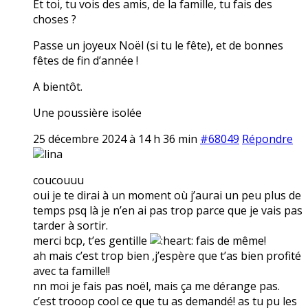
Et toi, tu vois des amis, de la famille, tu fais des
choses ?
Passe un joyeux Noël (si tu le fête), et de bonnes
fêtes de fin d’année !
A bientôt.
Une poussière isolée
25 décembre 2024 à 14 h 36 min
#68049
Répondre
lina
coucouuu
oui je te dirai à un moment où j’aurai un peu plus de
temps psq là je n’en ai pas trop parce que je vais pas
tarder à sortir.
merci bcp, t’es gentille
fais de même!
ah mais c’est trop bien ,j’espère que t’as bien profité
avec ta famille!!
nn moi je fais pas noël, mais ça me dérange pas.
c’est trooop cool ce que tu as demandé! as tu pu les