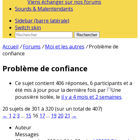
Viens échanger sur nos forums
Sourds & Malentendants
Sidebar (barre latérale)
Switch skin
Rechercher
Accueil
/
Forums
/
Moi et les autres
/
Problème de
confiance
Problème de confiance
Ce sujet contient 406 réponses, 6 participants et a
été mis à jour pour la dernière fois par
Une
poussière isolée
, le
il y a 4 mois et 2 semaines
.
20 sujets de 301 à 320 (sur un total de 407)
←
1
2
3
…
15
16
17
…
19
20
21
→
Auteur
Messages