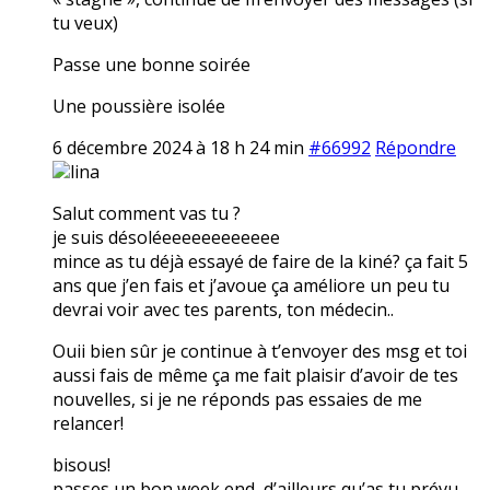
tu veux)
Passe une bonne soirée
Une poussière isolée
6 décembre 2024 à 18 h 24 min
#66992
Répondre
lina
Salut comment vas tu ?
je suis désoléeeeeeeeeeeee
mince as tu déjà essayé de faire de la kiné? ça fait 5
ans que j’en fais et j’avoue ça améliore un peu tu
devrai voir avec tes parents, ton médecin..
Ouii bien sûr je continue à t’envoyer des msg et toi
aussi fais de même ça me fait plaisir d’avoir de tes
nouvelles, si je ne réponds pas essaies de me
relancer!
bisous!
passes un bon week end, d’ailleurs qu’as tu prévu