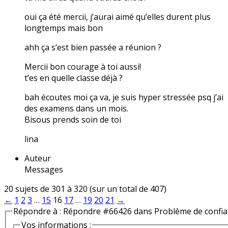
oui ça été mercii, j’aurai aimé qu’elles durent plus
longtemps mais bon
ahh ça s’est bien passée a réunion ?
Mercii bon courage à toi aussi!
t’es en quelle classe déjà ?
bah écoutes moi ça va, je suis hyper stressée psq j’ai
des examens dans un mois.
Bisous prends soin de toi
lina
Auteur
Messages
20 sujets de 301 à 320 (sur un total de 407)
←
1
2
3
…
15
16
17
…
19
20
21
→
Répondre à : Répondre #66426 dans Problème de confi
Vos informations :