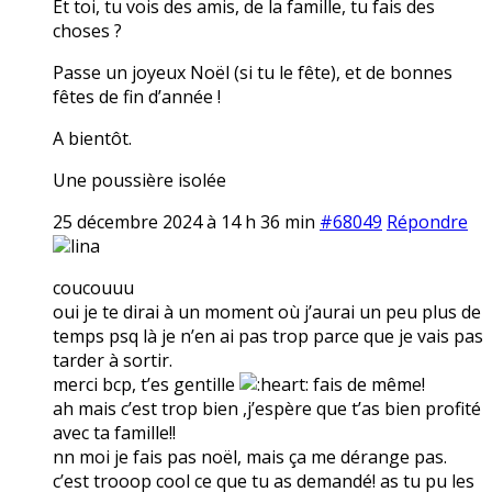
Et toi, tu vois des amis, de la famille, tu fais des
choses ?
Passe un joyeux Noël (si tu le fête), et de bonnes
fêtes de fin d’année !
A bientôt.
Une poussière isolée
25 décembre 2024 à 14 h 36 min
#68049
Répondre
lina
coucouuu
oui je te dirai à un moment où j’aurai un peu plus de
temps psq là je n’en ai pas trop parce que je vais pas
tarder à sortir.
merci bcp, t’es gentille
fais de même!
ah mais c’est trop bien ,j’espère que t’as bien profité
avec ta famille!!
nn moi je fais pas noël, mais ça me dérange pas.
c’est trooop cool ce que tu as demandé! as tu pu les