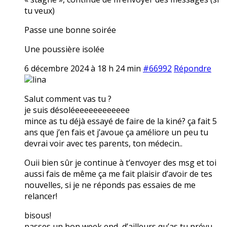
tu veux)
Passe une bonne soirée
Une poussière isolée
6 décembre 2024 à 18 h 24 min
#66992
Répondre
lina
Salut comment vas tu ?
je suis désoléeeeeeeeeeeee
mince as tu déjà essayé de faire de la kiné? ça fait 5
ans que j’en fais et j’avoue ça améliore un peu tu
devrai voir avec tes parents, ton médecin..
Ouii bien sûr je continue à t’envoyer des msg et toi
aussi fais de même ça me fait plaisir d’avoir de tes
nouvelles, si je ne réponds pas essaies de me
relancer!
bisous!
passes un bon week end, d’ailleurs qu’as tu prévu