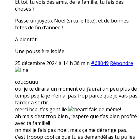
Et toi, tu vois des amis, de la famille, tu fais des
choses ?
Passe un joyeux Noël (si tu le fête), et de bonnes
fêtes de fin d’année !
A bientôt.
Une poussière isolée
25 décembre 2024 à 14 h 36 min
#68049
Répondre
lina
coucouuu
oui je te dirai à un moment où j’aurai un peu plus de
temps psq là je n’en ai pas trop parce que je vais pas
tarder à sortir.
merci bcp, t’es gentille
fais de même!
ah mais c’est trop bien ,j’espère que t’as bien profité
avec ta famille!!
nn moi je fais pas noël, mais ça me dérange pas.
c’est trooop cool ce que tu as demandé! as tu pu les