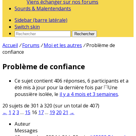
Viens échanger sur nos forums
Sourds & Malentendants
Sidebar (barre latérale)
Switch skin
Rechercher
Accueil
/
Forums
/
Moi et les autres
/
Problème de
confiance
Problème de confiance
Ce sujet contient 406 réponses, 6 participants et a
été mis à jour pour la dernière fois par
Une
poussière isolée
, le
il y a 4 mois et 3 semaines
.
20 sujets de 301 à 320 (sur un total de 407)
←
1
2
3
…
15
16
17
…
19
20
21
→
Auteur
Messages