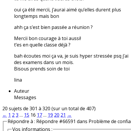
oui ça été mercii, j’aurai aimé qu’elles durent plus
longtemps mais bon
ahh ça s’est bien passée a réunion ?
Mercii bon courage à toi aussi!
t’es en quelle classe déjà ?
bah écoutes moi ça va, je suis hyper stressée psq j’ai
des examens dans un mois.
Bisous prends soin de toi
lina
Auteur
Messages
20 sujets de 301 à 320 (sur un total de 407)
←
1
2
3
…
15
16
17
…
19
20
21
→
Répondre à : Répondre #66591 dans Problème de confi
Vos informations :