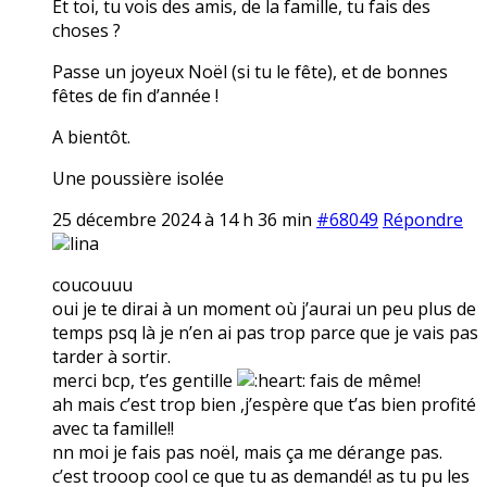
Et toi, tu vois des amis, de la famille, tu fais des
choses ?
Passe un joyeux Noël (si tu le fête), et de bonnes
fêtes de fin d’année !
A bientôt.
Une poussière isolée
25 décembre 2024 à 14 h 36 min
#68049
Répondre
lina
coucouuu
oui je te dirai à un moment où j’aurai un peu plus de
temps psq là je n’en ai pas trop parce que je vais pas
tarder à sortir.
merci bcp, t’es gentille
fais de même!
ah mais c’est trop bien ,j’espère que t’as bien profité
avec ta famille!!
nn moi je fais pas noël, mais ça me dérange pas.
c’est trooop cool ce que tu as demandé! as tu pu les