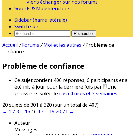
Viens échanger sur nos forums
Sourds & Malentendants
Sidebar (barre latérale)
Switch skin
Rechercher
Accueil
/
Forums
/
Moi et les autres
/
Problème de
confiance
Problème de confiance
Ce sujet contient 406 réponses, 6 participants et a
été mis à jour pour la dernière fois par
Une
poussière isolée
, le
il y a 4 mois et 2 semaines
.
20 sujets de 301 à 320 (sur un total de 407)
←
1
2
3
…
15
16
17
…
19
20
21
→
Auteur
Messages