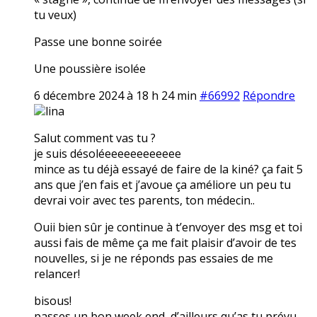
tu veux)
Passe une bonne soirée
Une poussière isolée
6 décembre 2024 à 18 h 24 min
#66992
Répondre
lina
Salut comment vas tu ?
je suis désoléeeeeeeeeeeee
mince as tu déjà essayé de faire de la kiné? ça fait 5
ans que j’en fais et j’avoue ça améliore un peu tu
devrai voir avec tes parents, ton médecin..
Ouii bien sûr je continue à t’envoyer des msg et toi
aussi fais de même ça me fait plaisir d’avoir de tes
nouvelles, si je ne réponds pas essaies de me
relancer!
bisous!
passes un bon week end, d’ailleurs qu’as tu prévu