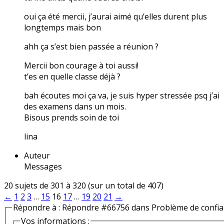
oui ça été mercii, j’aurai aimé qu’elles durent plus
longtemps mais bon
ahh ça s’est bien passée a réunion ?
Mercii bon courage à toi aussi!
t’es en quelle classe déjà ?
bah écoutes moi ça va, je suis hyper stressée psq j’ai
des examens dans un mois.
Bisous prends soin de toi
lina
Auteur
Messages
20 sujets de 301 à 320 (sur un total de 407)
←
1
2
3
…
15
16
17
…
19
20
21
→
Répondre à : Répondre #66756 dans Problème de confi
Vos informations :