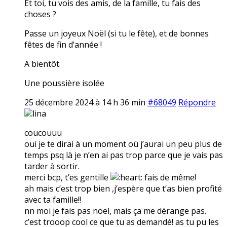
Et toi, tu vois des amis, de la famille, tu fais des
choses ?
Passe un joyeux Noël (si tu le fête), et de bonnes
fêtes de fin d’année !
A bientôt.
Une poussière isolée
25 décembre 2024 à 14 h 36 min
#68049
Répondre
lina
coucouuu
oui je te dirai à un moment où j’aurai un peu plus de
temps psq là je n’en ai pas trop parce que je vais pas
tarder à sortir.
merci bcp, t’es gentille
fais de même!
ah mais c’est trop bien ,j’espère que t’as bien profité
avec ta famille!!
nn moi je fais pas noël, mais ça me dérange pas.
c’est trooop cool ce que tu as demandé! as tu pu les