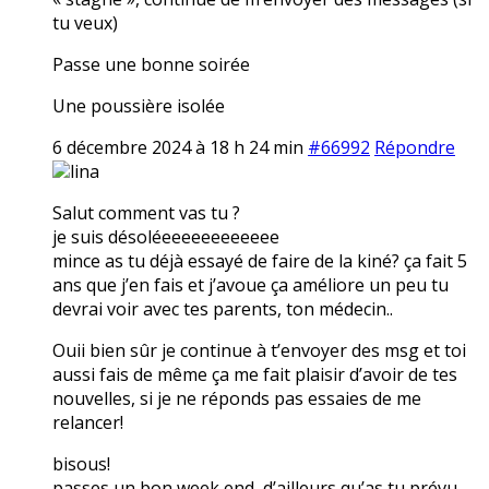
tu veux)
Passe une bonne soirée
Une poussière isolée
6 décembre 2024 à 18 h 24 min
#66992
Répondre
lina
Salut comment vas tu ?
je suis désoléeeeeeeeeeeee
mince as tu déjà essayé de faire de la kiné? ça fait 5
ans que j’en fais et j’avoue ça améliore un peu tu
devrai voir avec tes parents, ton médecin..
Ouii bien sûr je continue à t’envoyer des msg et toi
aussi fais de même ça me fait plaisir d’avoir de tes
nouvelles, si je ne réponds pas essaies de me
relancer!
bisous!
passes un bon week end, d’ailleurs qu’as tu prévu