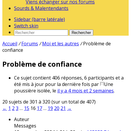
Viens échanger sur nos forums
Sourds & Malentendants
Sidebar (barre latérale)
Switch skin
Rechercher
Accueil
/
Forums
/
Moi et les autres
/
Problème de
confiance
Problème de confiance
Ce sujet contient 406 réponses, 6 participants et a
été mis à jour pour la dernière fois par
Une
poussière isolée
, le
il y a 4 mois et 2 semaines
.
20 sujets de 301 à 320 (sur un total de 407)
←
1
2
3
…
15
16
17
…
19
20
21
→
Auteur
Messages