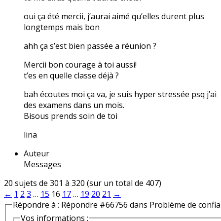
oui ça été mercii, j’aurai aimé qu’elles durent plus
longtemps mais bon
ahh ça s’est bien passée a réunion ?
Mercii bon courage à toi aussi!
t’es en quelle classe déjà ?
bah écoutes moi ça va, je suis hyper stressée psq j’ai
des examens dans un mois.
Bisous prends soin de toi
lina
Auteur
Messages
20 sujets de 301 à 320 (sur un total de 407)
←
1
2
3
…
15
16
17
…
19
20
21
→
Répondre à : Répondre #66756 dans Problème de confi
Vos informations :