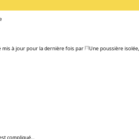
e
é mis à jour pour la dernière fois par
Une poussière isolée
est compliqué…