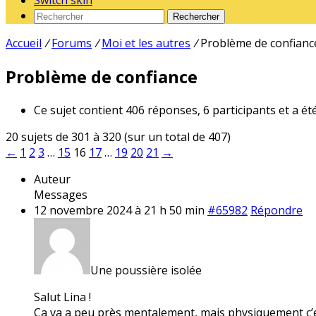
Switch skin
Rechercher
Accueil
/
Forums
/
Moi et les autres
/
Problème de confianc
Problème de confiance
Ce sujet contient 406 réponses, 6 participants et a ét
20 sujets de 301 à 320 (sur un total de 407)
←
1
2
3
…
15
16
17
…
19
20
21
→
Auteur
Messages
12 novembre 2024 à 21 h 50 min
#65982
Répondre
Une poussière isolée
Salut Lina !
Ça va a peu près mentalement, mais physiquement c’