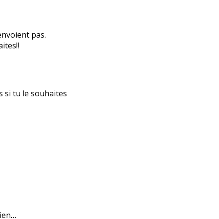
’envoient pas.
ites!!
s si tu le souhaites
bien…