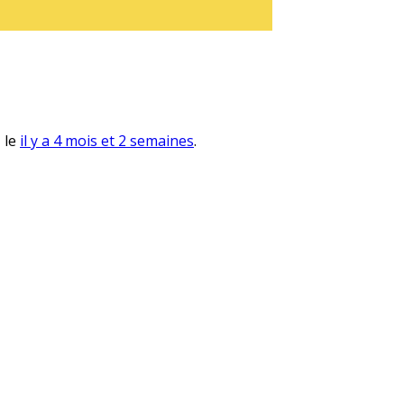
, le
il y a 4 mois et 2 semaines
.