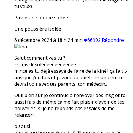
tu veux)
Passe une bonne soirée
Une poussière isolée
6 décembre 2024 à 18 h 24 min
#66992
Répondre
lina
Salut comment vas tu ?
je suis désoléeeeeeeeeeeee
mince as tu déjà essayé de faire de la kiné? ça fait 5
ans que j’en fais et j’avoue ça améliore un peu tu
devrai voir avec tes parents, ton médecin..
Ouii bien sûr je continue à t’envoyer des msg et toi
aussi fais de même ça me fait plaisir d’avoir de tes
nouvelles, si je ne réponds pas essaies de me
relancer!
bisous!
passes un bon week end, d’ailleurs qu’as tu prévu