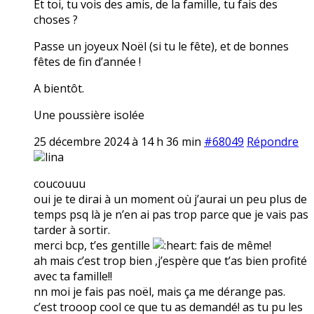
Et toi, tu vois des amis, de la famille, tu fais des
choses ?
Passe un joyeux Noël (si tu le fête), et de bonnes
fêtes de fin d’année !
A bientôt.
Une poussière isolée
25 décembre 2024 à 14 h 36 min
#68049
Répondre
lina
coucouuu
oui je te dirai à un moment où j’aurai un peu plus de
temps psq là je n’en ai pas trop parce que je vais pas
tarder à sortir.
merci bcp, t’es gentille
fais de même!
ah mais c’est trop bien ,j’espère que t’as bien profité
avec ta famille!!
nn moi je fais pas noël, mais ça me dérange pas.
c’est trooop cool ce que tu as demandé! as tu pu les