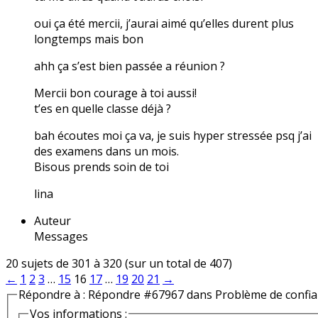
oui ça été mercii, j’aurai aimé qu’elles durent plus
longtemps mais bon
ahh ça s’est bien passée a réunion ?
Mercii bon courage à toi aussi!
t’es en quelle classe déjà ?
bah écoutes moi ça va, je suis hyper stressée psq j’ai
des examens dans un mois.
Bisous prends soin de toi
lina
Auteur
Messages
20 sujets de 301 à 320 (sur un total de 407)
←
1
2
3
…
15
16
17
…
19
20
21
→
Répondre à : Répondre #67967 dans Problème de confi
Vos informations :