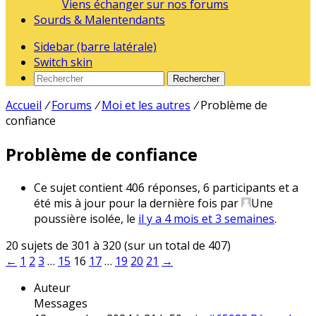
Viens échanger sur nos forums
Sourds & Malentendants
Sidebar (barre latérale)
Switch skin
Rechercher
Accueil
/
Forums
/
Moi et les autres
/
Problème de
confiance
Problème de confiance
Ce sujet contient 406 réponses, 6 participants et a
été mis à jour pour la dernière fois par
Une
poussière isolée
, le
il y a 4 mois et 3 semaines
.
20 sujets de 301 à 320 (sur un total de 407)
←
1
2
3
…
15
16
17
…
19
20
21
→
Auteur
Messages