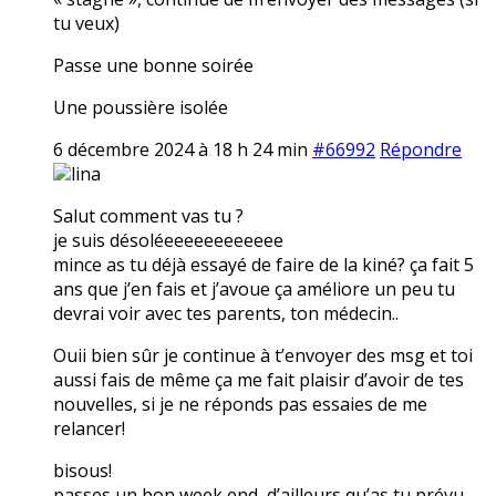
tu veux)
Passe une bonne soirée
Une poussière isolée
6 décembre 2024 à 18 h 24 min
#66992
Répondre
lina
Salut comment vas tu ?
je suis désoléeeeeeeeeeeee
mince as tu déjà essayé de faire de la kiné? ça fait 5
ans que j’en fais et j’avoue ça améliore un peu tu
devrai voir avec tes parents, ton médecin..
Ouii bien sûr je continue à t’envoyer des msg et toi
aussi fais de même ça me fait plaisir d’avoir de tes
nouvelles, si je ne réponds pas essaies de me
relancer!
bisous!
passes un bon week end, d’ailleurs qu’as tu prévu