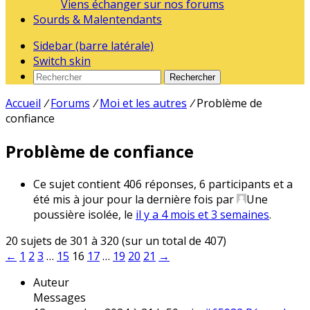
Viens échanger sur nos forums
Sourds & Malentendants
Sidebar (barre latérale)
Switch skin
Rechercher
Accueil
/
Forums
/
Moi et les autres
/
Problème de
confiance
Problème de confiance
Ce sujet contient 406 réponses, 6 participants et a
été mis à jour pour la dernière fois par
Une
poussière isolée
, le
il y a 4 mois et 3 semaines
.
20 sujets de 301 à 320 (sur un total de 407)
←
1
2
3
…
15
16
17
…
19
20
21
→
Auteur
Messages