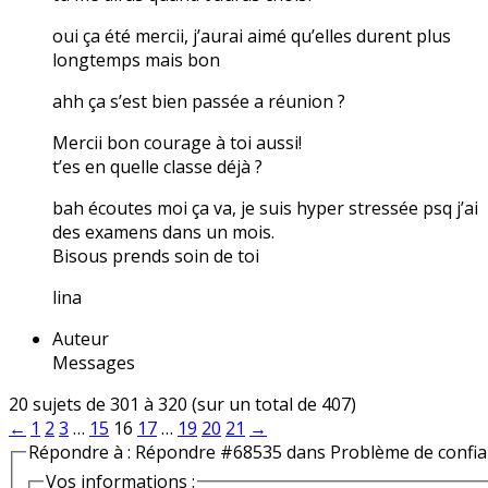
oui ça été mercii, j’aurai aimé qu’elles durent plus
longtemps mais bon
ahh ça s’est bien passée a réunion ?
Mercii bon courage à toi aussi!
t’es en quelle classe déjà ?
bah écoutes moi ça va, je suis hyper stressée psq j’ai
des examens dans un mois.
Bisous prends soin de toi
lina
Auteur
Messages
20 sujets de 301 à 320 (sur un total de 407)
←
1
2
3
…
15
16
17
…
19
20
21
→
Répondre à : Répondre #68535 dans Problème de confi
Vos informations :