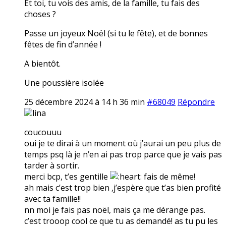
Et toi, tu vois des amis, de la famille, tu fais des
choses ?
Passe un joyeux Noël (si tu le fête), et de bonnes
fêtes de fin d’année !
A bientôt.
Une poussière isolée
25 décembre 2024 à 14 h 36 min
#68049
Répondre
lina
coucouuu
oui je te dirai à un moment où j’aurai un peu plus de
temps psq là je n’en ai pas trop parce que je vais pas
tarder à sortir.
merci bcp, t’es gentille
fais de même!
ah mais c’est trop bien ,j’espère que t’as bien profité
avec ta famille!!
nn moi je fais pas noël, mais ça me dérange pas.
c’est trooop cool ce que tu as demandé! as tu pu les