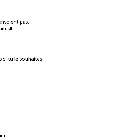
’envoient pas.
ites!!
s si tu le souhaites
bien…