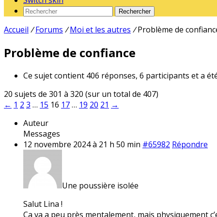
Switch skin
Rechercher
Accueil
/
Forums
/
Moi et les autres
/
Problème de confianc
Problème de confiance
Ce sujet contient 406 réponses, 6 participants et a ét
20 sujets de 301 à 320 (sur un total de 407)
←
1
2
3
…
15
16
17
…
19
20
21
→
Auteur
Messages
12 novembre 2024 à 21 h 50 min
#65982
Répondre
Une poussière isolée
Salut Lina !
Ça va a peu près mentalement, mais physiquement c’