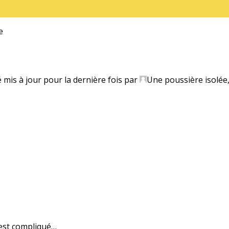
e
é mis à jour pour la dernière fois par
Une poussière isolée
est compliqué…