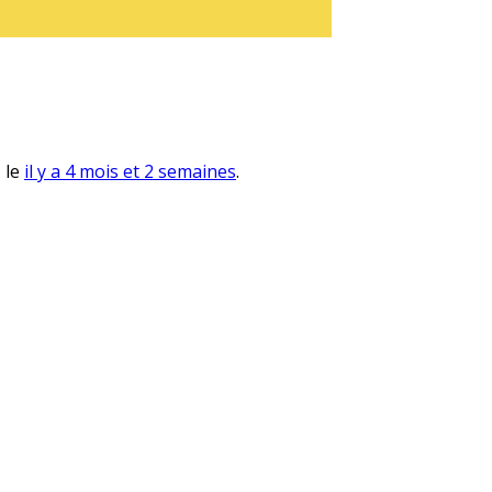
, le
il y a 4 mois et 2 semaines
.