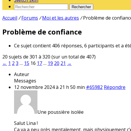
Switch skin
Rechercher
Accueil
/
Forums
/
Moi et les autres
/
Problème de confianc
Problème de confiance
Ce sujet contient 406 réponses, 6 participants et a ét
20 sujets de 301 à 320 (sur un total de 407)
←
1
2
3
…
15
16
17
…
19
20
21
→
Auteur
Messages
12 novembre 2024 à 21 h 50 min
#65982
Répondre
Une poussière isolée
Salut Lina !
Ça va a peu près mentalement, mais physiquement c’