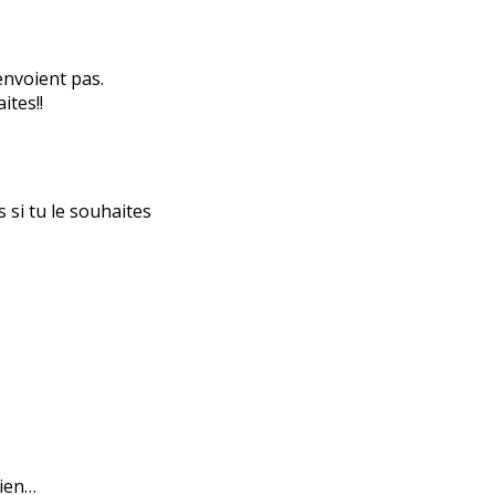
’envoient pas.
ites!!
s si tu le souhaites
bien…