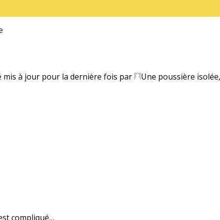
e
é mis à jour pour la dernière fois par
Une poussière isolée
est compliqué…