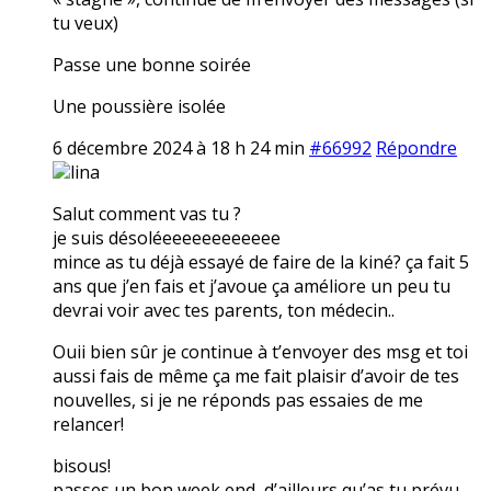
tu veux)
Passe une bonne soirée
Une poussière isolée
6 décembre 2024 à 18 h 24 min
#66992
Répondre
lina
Salut comment vas tu ?
je suis désoléeeeeeeeeeeee
mince as tu déjà essayé de faire de la kiné? ça fait 5
ans que j’en fais et j’avoue ça améliore un peu tu
devrai voir avec tes parents, ton médecin..
Ouii bien sûr je continue à t’envoyer des msg et toi
aussi fais de même ça me fait plaisir d’avoir de tes
nouvelles, si je ne réponds pas essaies de me
relancer!
bisous!
passes un bon week end, d’ailleurs qu’as tu prévu