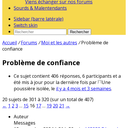
Viens échanger sur nos forums
Sourds & Malentendants
Sidebar (barre latérale)
Switch skin
Rechercher
Accueil
/
Forums
/
Moi et les autres
/
Problème de
confiance
Problème de confiance
Ce sujet contient 406 réponses, 6 participants et a
été mis à jour pour la dernière fois par
Une
poussière isolée
, le
il y a 4 mois et 3 semaines
.
20 sujets de 301 à 320 (sur un total de 407)
←
1
2
3
…
15
16
17
…
19
20
21
→
Auteur
Messages