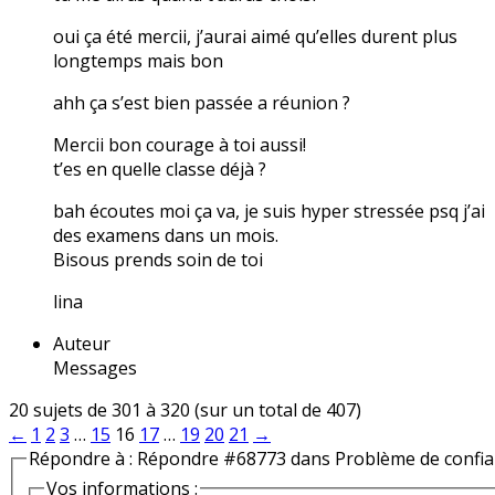
oui ça été mercii, j’aurai aimé qu’elles durent plus
longtemps mais bon
ahh ça s’est bien passée a réunion ?
Mercii bon courage à toi aussi!
t’es en quelle classe déjà ?
bah écoutes moi ça va, je suis hyper stressée psq j’ai
des examens dans un mois.
Bisous prends soin de toi
lina
Auteur
Messages
20 sujets de 301 à 320 (sur un total de 407)
←
1
2
3
…
15
16
17
…
19
20
21
→
Répondre à : Répondre #68773 dans Problème de confi
Vos informations :