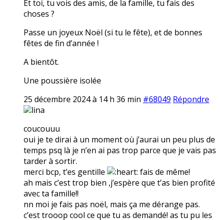
Et toi, tu vois des amis, de la famille, tu fais des
choses ?
Passe un joyeux Noël (si tu le fête), et de bonnes
fêtes de fin d’année !
A bientôt.
Une poussière isolée
25 décembre 2024 à 14 h 36 min
#68049
Répondre
lina
coucouuu
oui je te dirai à un moment où j’aurai un peu plus de
temps psq là je n’en ai pas trop parce que je vais pas
tarder à sortir.
merci bcp, t’es gentille
fais de même!
ah mais c’est trop bien ,j’espère que t’as bien profité
avec ta famille!!
nn moi je fais pas noël, mais ça me dérange pas.
c’est trooop cool ce que tu as demandé! as tu pu les