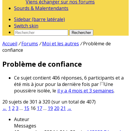
Viens échanger sur nos forums
Sourds & Malentendants
Sidebar (barre latérale)
Switch skin
Rechercher
Accueil
/
Forums
/
Moi et les autres
/
Problème de
confiance
Problème de confiance
Ce sujet contient 406 réponses, 6 participants et a
été mis à jour pour la dernière fois par
Une
poussière isolée
, le
il y a 4 mois et 3 semaines
.
20 sujets de 301 à 320 (sur un total de 407)
←
1
2
3
…
15
16
17
…
19
20
21
→
Auteur
Messages