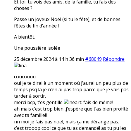
Et toi, tu vois des amis, de la famille, tu fais des
choses ?
Passe un joyeux Noël (si tu le fête), et de bonnes
fêtes de fin d’année !
A bientôt.
Une poussière isolée
25 décembre 2024 à 14 h 36 min
#68049
Répondre
lina
coucouuu
oui je te dirai à un moment où j’aurai un peu plus de
temps psq là je n’en ai pas trop parce que je vais pas
tarder à sortir.
merci bcp, t’es gentille
fais de même!
ah mais c’est trop bien ,j’espère que t’as bien profité
avec ta famille!!
nn moi je fais pas noël, mais ça me dérange pas.
c’est trooop cool ce que tu as demandé! as tu pu les