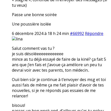
tu veux)
Passe une bonne soirée
Une poussière isolée
6 décembre 2024 à 18 h 24 min
#66992
Répondre
lina
Salut comment vas tu ?
je suis désoléeeeeeeeeeeee
mince as tu déjà essayé de faire de la kiné? ça fait 5
ans que j’en fais et j’avoue ça améliore un peu tu
devrai voir avec tes parents, ton médecin..
Ouii bien sûr je continue à t’envoyer des msg et toi
aussi fais de même ça me fait plaisir d’avoir de tes
nouvelles, si je ne réponds pas essaies de me
relancer!
bisous!
passes un bon week end, d’ailleurs qu’as tu prévu