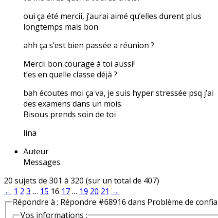
oui ça été mercii, j’aurai aimé qu’elles durent plus
longtemps mais bon
ahh ça s’est bien passée a réunion ?
Mercii bon courage à toi aussi!
t’es en quelle classe déjà ?
bah écoutes moi ça va, je suis hyper stressée psq j’ai
des examens dans un mois.
Bisous prends soin de toi
lina
Auteur
Messages
20 sujets de 301 à 320 (sur un total de 407)
←
1
2
3
…
15
16
17
…
19
20
21
→
Répondre à : Répondre #68916 dans Problème de confi
Vos informations :