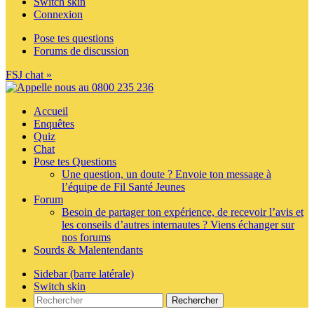
Switch skin
Connexion
Pose tes questions
Forums de discussion
FSJ chat »
Accueil
Enquêtes
Quiz
Chat
Pose tes Questions
Une question, un doute ? Envoie ton message à
l’équipe de Fil Santé Jeunes
Forum
Besoin de partager ton expérience, de recevoir l’avis et
les conseils d’autres internautes ? Viens échanger sur
nos forums
Sourds & Malentendants
Sidebar (barre latérale)
Switch skin
Rechercher