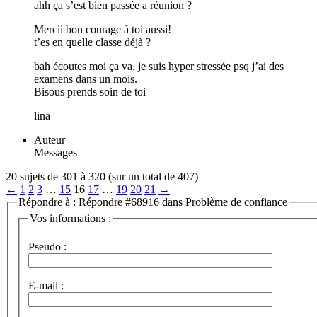
ahh ça s’est bien passée a réunion ?
Mercii bon courage à toi aussi!
t’es en quelle classe déjà ?
bah écoutes moi ça va, je suis hyper stressée psq j’ai des
examens dans un mois.
Bisous prends soin de toi
lina
Auteur
Messages
20 sujets de 301 à 320 (sur un total de 407)
←
1
2
3
…
15
16
17
…
19
20
21
→
Répondre à : Répondre #68916 dans Problème de confiance
Vos informations :
Pseudo :
E-mail :