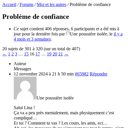
Accueil
/
Forums
/
Moi et les autres
/
Problème de confiance
Problème de confiance
Ce sujet contient 406 réponses, 6 participants et a été mis à
jour pour la dernière fois par
Une poussière isolée
, le
il y a
4 mois et 3 semaines
.
20 sujets de 301 à 320 (sur un total de 407)
←
1
2
3
…
15
16
17
…
19
20
21
→
Auteur
Messages
12 novembre 2024 à 21 h 50 min
#65982
Répondre
Une poussière isolée
Salut Lina !
Ça va a peu près mentalement, mais physiquement c’est
compliqué…
Et toi ? Comment tu vas ? Les cours, les amis, ect…