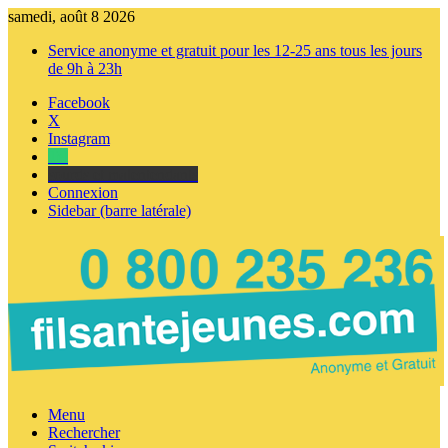
samedi, août 8 2026
Service anonyme et gratuit pour les 12-25 ans tous les jours
de 9h à 23h
Facebook
X
Instagram
Tel
sourds et malentendants
Connexion
Sidebar (barre latérale)
Menu
Rechercher