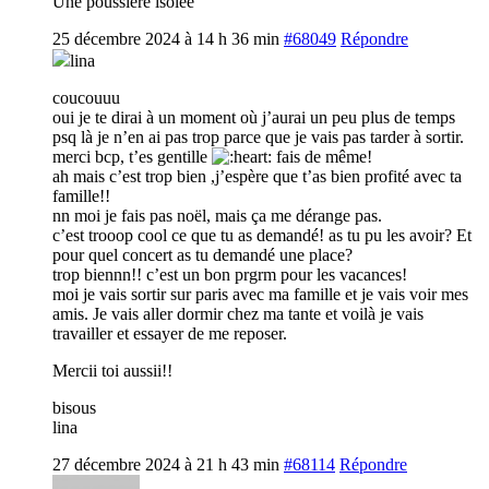
Une poussière isolée
25 décembre 2024 à 14 h 36 min
#68049
Répondre
lina
coucouuu
oui je te dirai à un moment où j’aurai un peu plus de temps
psq là je n’en ai pas trop parce que je vais pas tarder à sortir.
merci bcp, t’es gentille
fais de même!
ah mais c’est trop bien ,j’espère que t’as bien profité avec ta
famille!!
nn moi je fais pas noël, mais ça me dérange pas.
c’est trooop cool ce que tu as demandé! as tu pu les avoir? Et
pour quel concert as tu demandé une place?
trop biennn!! c’est un bon prgrm pour les vacances!
moi je vais sortir sur paris avec ma famille et je vais voir mes
amis. Je vais aller dormir chez ma tante et voilà je vais
travailler et essayer de me reposer.
Mercii toi aussii!!
bisous
lina
27 décembre 2024 à 21 h 43 min
#68114
Répondre