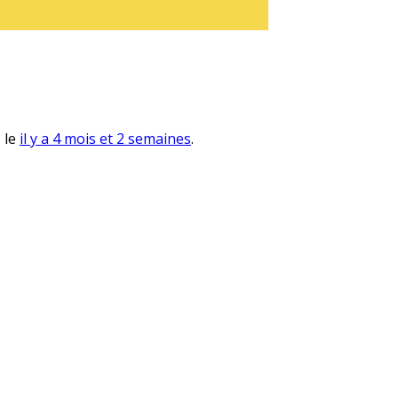
, le
il y a 4 mois et 2 semaines
.