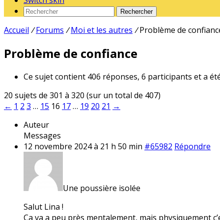
Switch skin
Rechercher
Accueil
/
Forums
/
Moi et les autres
/
Problème de confianc
Problème de confiance
Ce sujet contient 406 réponses, 6 participants et a ét
20 sujets de 301 à 320 (sur un total de 407)
←
1
2
3
…
15
16
17
…
19
20
21
→
Auteur
Messages
12 novembre 2024 à 21 h 50 min
#65982
Répondre
Une poussière isolée
Salut Lina !
Ça va a peu près mentalement, mais physiquement c’