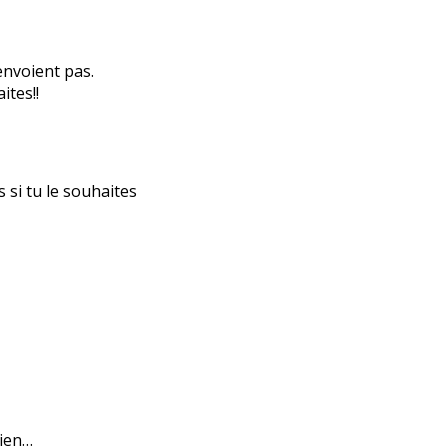
’envoient pas.
ites!!
s si tu le souhaites
bien…