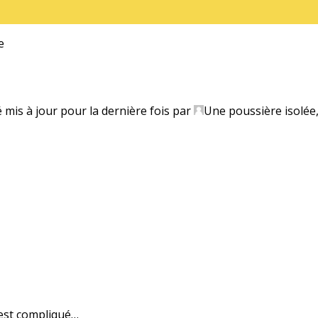
e
é mis à jour pour la dernière fois par
Une poussière isolée
est compliqué…