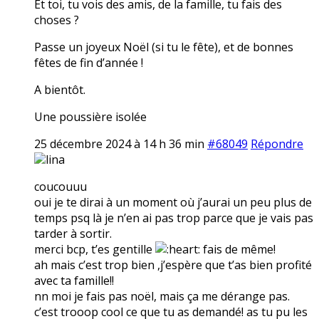
Et toi, tu vois des amis, de la famille, tu fais des
choses ?
Passe un joyeux Noël (si tu le fête), et de bonnes
fêtes de fin d’année !
A bientôt.
Une poussière isolée
25 décembre 2024 à 14 h 36 min
#68049
Répondre
lina
coucouuu
oui je te dirai à un moment où j’aurai un peu plus de
temps psq là je n’en ai pas trop parce que je vais pas
tarder à sortir.
merci bcp, t’es gentille
fais de même!
ah mais c’est trop bien ,j’espère que t’as bien profité
avec ta famille!!
nn moi je fais pas noël, mais ça me dérange pas.
c’est trooop cool ce que tu as demandé! as tu pu les