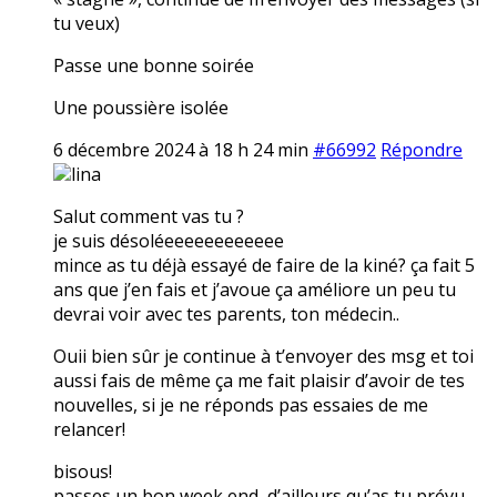
tu veux)
Passe une bonne soirée
Une poussière isolée
6 décembre 2024 à 18 h 24 min
#66992
Répondre
lina
Salut comment vas tu ?
je suis désoléeeeeeeeeeeee
mince as tu déjà essayé de faire de la kiné? ça fait 5
ans que j’en fais et j’avoue ça améliore un peu tu
devrai voir avec tes parents, ton médecin..
Ouii bien sûr je continue à t’envoyer des msg et toi
aussi fais de même ça me fait plaisir d’avoir de tes
nouvelles, si je ne réponds pas essaies de me
relancer!
bisous!
passes un bon week end, d’ailleurs qu’as tu prévu