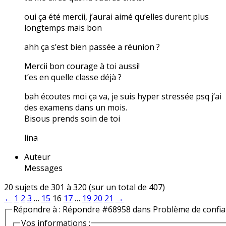
oui ça été mercii, j’aurai aimé qu’elles durent plus
longtemps mais bon
ahh ça s’est bien passée a réunion ?
Mercii bon courage à toi aussi!
t’es en quelle classe déjà ?
bah écoutes moi ça va, je suis hyper stressée psq j’ai
des examens dans un mois.
Bisous prends soin de toi
lina
Auteur
Messages
20 sujets de 301 à 320 (sur un total de 407)
←
1
2
3
…
15
16
17
…
19
20
21
→
Répondre à : Répondre #68958 dans Problème de confi
Vos informations :