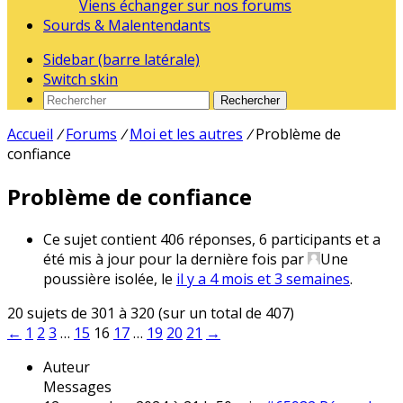
Viens échanger sur nos forums
Sourds & Malentendants
Sidebar (barre latérale)
Switch skin
Rechercher
Accueil
/
Forums
/
Moi et les autres
/
Problème de
confiance
Problème de confiance
Ce sujet contient 406 réponses, 6 participants et a
été mis à jour pour la dernière fois par
Une
poussière isolée
, le
il y a 4 mois et 3 semaines
.
20 sujets de 301 à 320 (sur un total de 407)
←
1
2
3
…
15
16
17
…
19
20
21
→
Auteur
Messages