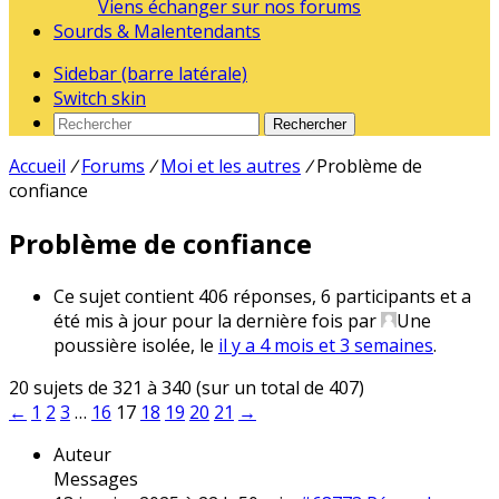
Viens échanger sur nos forums
Sourds & Malentendants
Sidebar (barre latérale)
Switch skin
Rechercher
Accueil
/
Forums
/
Moi et les autres
/
Problème de
confiance
Problème de confiance
Ce sujet contient 406 réponses, 6 participants et a
été mis à jour pour la dernière fois par
Une
poussière isolée
, le
il y a 4 mois et 3 semaines
.
20 sujets de 321 à 340 (sur un total de 407)
←
1
2
3
…
16
17
18
19
20
21
→
Auteur
Messages