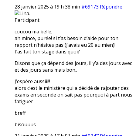
28 janvier 2025 à 19 h 38 min
#69173
Répondre
Lina.
Participant
coucou ma belle,
ah mince, purée! si t’as besoin d’aide pour ton
rapport n’hésites pas (j’avais eu 20 au mien)!
t’as fait ton stage dans quoi?
Disons que ça dépend des jours, il y’a des jours avec
et des jours sans mais bon..
J’espère aussiii!!
alors c’est le ministère qui a décidé de rajouter des
exams en seconde on sait pas pourquoi à part nous
fatiguer
breff
bisouuus
31 janvier 2025 à 17 h 51 min
#69247
Répondre