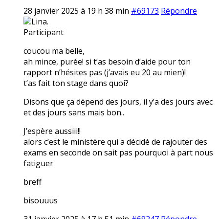
28 janvier 2025 à 19 h 38 min
#69173
Répondre
Lina.
Participant
coucou ma belle,
ah mince, purée! si t’as besoin d’aide pour ton
rapport n’hésites pas (j’avais eu 20 au mien)!
t’as fait ton stage dans quoi?
Disons que ça dépend des jours, il y’a des jours avec
et des jours sans mais bon..
J’espère aussiii!!
alors c’est le ministère qui a décidé de rajouter des
exams en seconde on sait pas pourquoi à part nous
fatiguer
breff
bisouuus
31 janvier 2025 à 17 h 51 min
#69247
Répondre