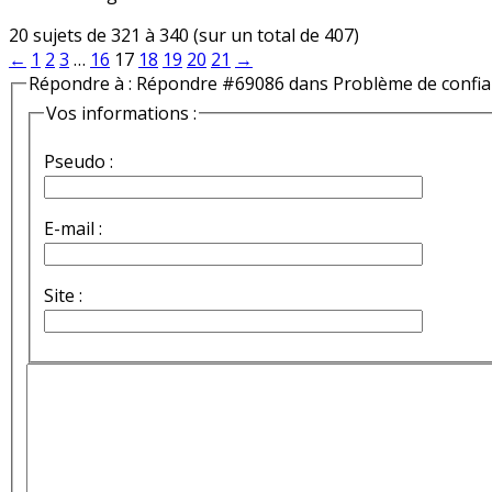
20 sujets de 321 à 340 (sur un total de 407)
←
1
2
3
…
16
17
18
19
20
21
→
Répondre à : Répondre #69086 dans Problème de confi
Vos informations :
Pseudo :
E-mail :
Site :