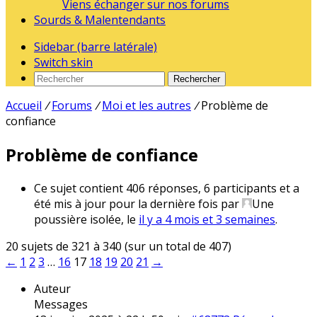
Viens échanger sur nos forums
Sourds & Malentendants
Sidebar (barre latérale)
Switch skin
Rechercher
Accueil
/
Forums
/
Moi et les autres
/
Problème de
confiance
Problème de confiance
Ce sujet contient 406 réponses, 6 participants et a
été mis à jour pour la dernière fois par
Une
poussière isolée
, le
il y a 4 mois et 3 semaines
.
20 sujets de 321 à 340 (sur un total de 407)
←
1
2
3
…
16
17
18
19
20
21
→
Auteur
Messages