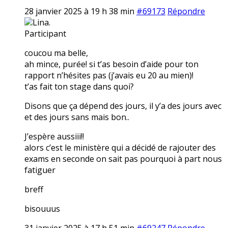
28 janvier 2025 à 19 h 38 min
#69173
Répondre
Lina.
Participant
coucou ma belle,
ah mince, purée! si t’as besoin d’aide pour ton
rapport n’hésites pas (j’avais eu 20 au mien)!
t’as fait ton stage dans quoi?
Disons que ça dépend des jours, il y’a des jours avec
et des jours sans mais bon..
J’espère aussiii!!
alors c’est le ministère qui a décidé de rajouter des
exams en seconde on sait pas pourquoi à part nous
fatiguer
breff
bisouuus
31 janvier 2025 à 17 h 51 min
#69247
Répondre