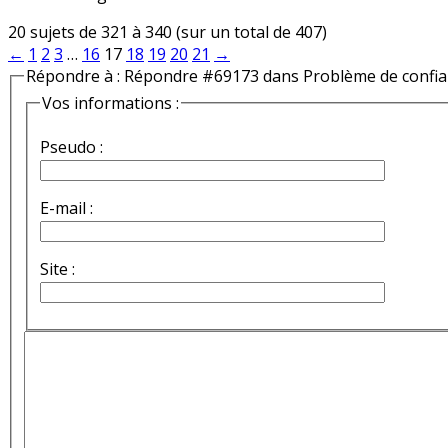
20 sujets de 321 à 340 (sur un total de 407)
←
1
2
3
…
16
17
18
19
20
21
→
Répondre à : Répondre #69173 dans Problème de confi
Vos informations :
Pseudo :
E-mail :
Site :