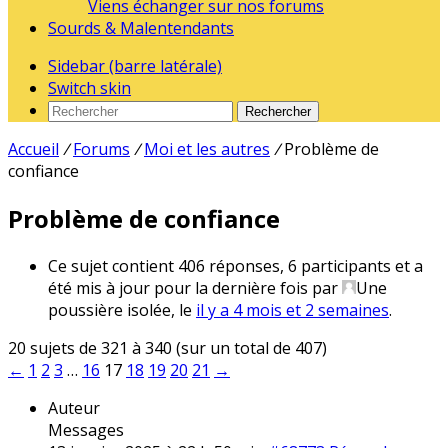
Viens échanger sur nos forums
Sourds & Malentendants
Sidebar (barre latérale)
Switch skin
Rechercher
Accueil
/
Forums
/
Moi et les autres
/
Problème de
confiance
Problème de confiance
Ce sujet contient 406 réponses, 6 participants et a
été mis à jour pour la dernière fois par
Une
poussière isolée
, le
il y a 4 mois et 2 semaines
.
20 sujets de 321 à 340 (sur un total de 407)
←
1
2
3
…
16
17
18
19
20
21
→
Auteur
Messages