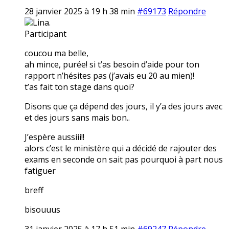
28 janvier 2025 à 19 h 38 min
#69173
Répondre
Lina.
Participant
coucou ma belle,
ah mince, purée! si t’as besoin d’aide pour ton
rapport n’hésites pas (j’avais eu 20 au mien)!
t’as fait ton stage dans quoi?
Disons que ça dépend des jours, il y’a des jours avec
et des jours sans mais bon..
J’espère aussiii!!
alors c’est le ministère qui a décidé de rajouter des
exams en seconde on sait pas pourquoi à part nous
fatiguer
breff
bisouuus
31 janvier 2025 à 17 h 51 min
#69247
Répondre