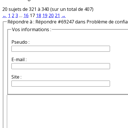
20 sujets de 321 à 340 (sur un total de 407)
←
1
2
3
…
16
17
18
19
20
21
→
Répondre à : Répondre #69247 dans Problème de confi
Vos informations :
Pseudo :
E-mail :
Site :