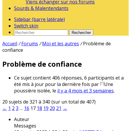
Viens échanger sur nos forums
Sourds & Malentendants
Sidebar (barre latérale)
Switch skin
Rechercher
Accueil
/
Forums
/
Moi et les autres
/
Problème de
confiance
Problème de confiance
Ce sujet contient 406 réponses, 6 participants et a
été mis à jour pour la dernière fois par
Une
poussière isolée
, le
il y a 4 mois et 3 semaines
.
20 sujets de 321 à 340 (sur un total de 407)
←
1
2
3
…
16
17
18
19
20
21
→
Auteur
Messages