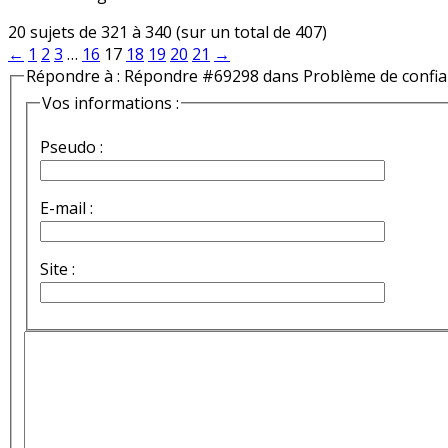
20 sujets de 321 à 340 (sur un total de 407)
←
1
2
3
…
16
17
18
19
20
21
→
Répondre à : Répondre #69298 dans Problème de confi
Vos informations :
Pseudo :
E-mail :
Site :