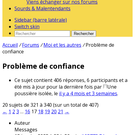
Viens échanger sur nos forums
Sourds & Malentendants
Sidebar (barre latérale)
Switch skin
Rechercher
Accueil
/
Forums
/
Moi et les autres
/
Problème de
confiance
Problème de confiance
Ce sujet contient 406 réponses, 6 participants et a
été mis à jour pour la dernière fois par
Une
poussière isolée
, le
il y a 4 mois et 3 semaines
.
20 sujets de 321 à 340 (sur un total de 407)
←
1
2
3
…
16
17
18
19
20
21
→
Auteur
Messages