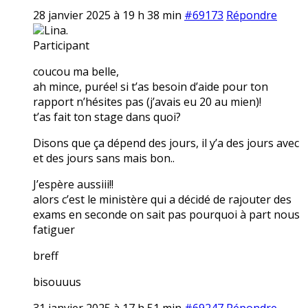
28 janvier 2025 à 19 h 38 min
#69173
Répondre
Lina.
Participant
coucou ma belle,
ah mince, purée! si t’as besoin d’aide pour ton
rapport n’hésites pas (j’avais eu 20 au mien)!
t’as fait ton stage dans quoi?
Disons que ça dépend des jours, il y’a des jours avec
et des jours sans mais bon..
J’espère aussiii!!
alors c’est le ministère qui a décidé de rajouter des
exams en seconde on sait pas pourquoi à part nous
fatiguer
breff
bisouuus
31 janvier 2025 à 17 h 51 min
#69247
Répondre